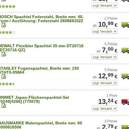
BOSCH Spachtel Federstahl, Breite mm: 40,
2 Preise
Form / Ausführung: Federstahl 2608691022
10,
99
€
ab
5 Preise
DEWALT Flexibler Spachtel 35 mm DT20716
7,
00
(DT20716-QZ)
€
ab
STANLEY Fugenspachtel, Breite mm: 150
5 Preise
STHT0-05864
12,
99
€
ab
1 Preis
UNIMET Japan-Flächenspachtel-Set
13,
24
70249[4266] (775079)
€
3 Preise
HAUSMARKE Malerspachtel, Breite mm: 60
2,
79
4000816506
€
ab