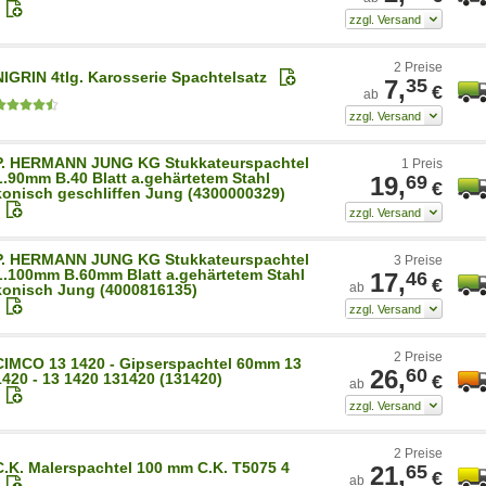
2 Preise
NIGRIN 4tlg. Karosserie Spachtelsatz
7,
35
€
ab
P. HERMANN JUNG KG Stukkateurspachtel
1 Preis
L.90mm B.40 Blatt a.gehärtetem Stahl
19,
69
€
konisch geschliffen Jung (4300000329)
P. HERMANN JUNG KG Stukkateurspachtel
3 Preise
L.100mm B.60mm Blatt a.gehärtetem Stahl
17,
46
€
ab
konisch Jung (4000816135)
2 Preise
CIMCO 13 1420 - Gipserspachtel 60mm 13
26,
60
1420 - 13 1420 131420 (131420)
€
ab
2 Preise
C.K. Malerspachtel 100 mm C.K. T5075 4
21,
65
€
ab