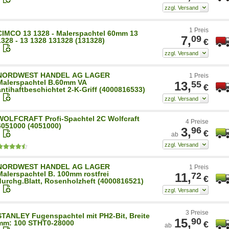
1 Preis
CIMCO 13 1328 - Malerspachtel 60mm 13
7,
09
1328 - 13 1328 131328 (131328)
€
NORDWEST HANDEL AG LAGER
1 Preis
Malerspachtel B.60mm VA
13,
55
€
antihaftbeschichtet 2-K-Griff (4000816533)
WOLFCRAFT Profi-Spachtel 2C Wolfcraft
4 Preise
4051000 (4051000)
3,
96
€
ab
NORDWEST HANDEL AG LAGER
1 Preis
Malerspachtel B. 100mm rostfrei
11,
72
€
durchg.Blatt, Rosenholzheft (4000816521)
3 Preise
STANLEY Fugenspachtel mit PH2-Bit, Breite
15,
90
mm: 100 STHT0-28000
€
ab