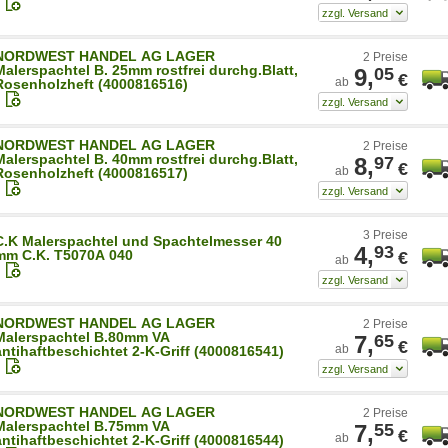
NORDWEST HANDEL AG LAGER
2 Preise
Malerspachtel B. 25mm rostfrei durchg.Blatt,
9,
05
€
ab
Rosenholzheft (4000816516)
NORDWEST HANDEL AG LAGER
2 Preise
Malerspachtel B. 40mm rostfrei durchg.Blatt,
8,
97
€
ab
Rosenholzheft (4000816517)
3 Preise
C.K Malerspachtel und Spachtelmesser 40
4,
93
mm C.K. T5070A 040
€
ab
NORDWEST HANDEL AG LAGER
2 Preise
Malerspachtel B.80mm VA
7,
65
€
ab
antihaftbeschichtet 2-K-Griff (4000816541)
NORDWEST HANDEL AG LAGER
2 Preise
Malerspachtel B.75mm VA
7,
55
€
ab
antihaftbeschichtet 2-K-Griff (4000816544)