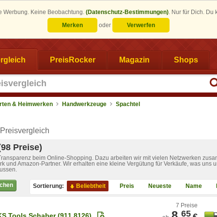
eine Werbung. Keine Beobachtung.
(Datenschutz-Bestimmungen)
.
Nur für Dich. Du
Merken
oder
Verwerfen
rgleich
PreisRocker
Magazin
Shops
rten & Heimwerken
Handwerkzeuge
Spachtel
Preisvergleich
(98 Preise)
 Transparenz beim Online-Shopping. Dazu arbeiten wir mit vielen Netzwerken zusa
k und Amazon-Partner. Wir erhalten eine kleine Vergütung für Verkäufe, was uns u
lussen.
ichen
Sortierung:
Beliebtheit
Preis
Neueste
Name
7 Preise
8,
65
KS Tools Schaber (911.8126)
€