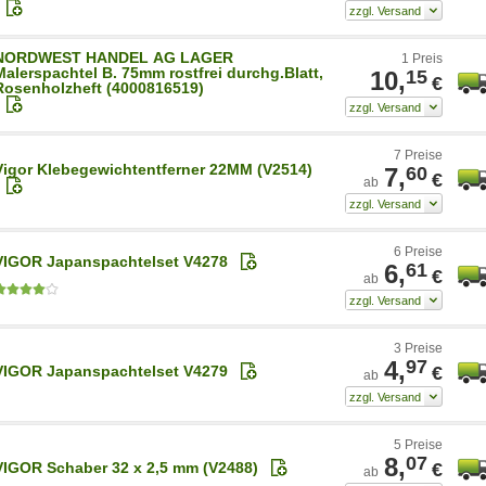
NORDWEST HANDEL AG LAGER
1 Preis
Malerspachtel B. 75mm rostfrei durchg.Blatt,
10,
15
€
Rosenholzheft (4000816519)
7 Preise
Vigor Klebegewichtentferner 22MM (V2514)
7,
60
€
ab
6 Preise
VIGOR Japanspachtelset V4278
6,
61
€
ab
3 Preise
4,
97
VIGOR Japanspachtelset V4279
€
ab
5 Preise
8,
07
VIGOR Schaber 32 x 2,5 mm (V2488)
€
ab