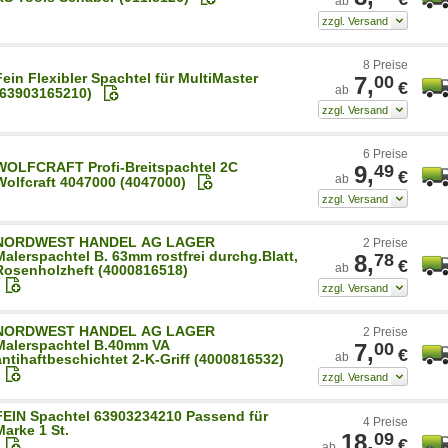
ab
8 Preise
Fein Flexibler Spachtel für MultiMaster
7,
00
€
ab
(63903165210)
6 Preise
WOLFCRAFT Profi-Breitspachtel 2C
9,
49
€
ab
Wolfcraft 4047000 (4047000)
NORDWEST HANDEL AG LAGER
2 Preise
Malerspachtel B. 63mm rostfrei durchg.Blatt,
8,
78
€
ab
Rosenholzheft (4000816518)
NORDWEST HANDEL AG LAGER
2 Preise
Malerspachtel B.40mm VA
7,
00
€
ab
antihaftbeschichtet 2-K-Griff (4000816532)
FEIN Spachtel 63903234210 Passend für
4 Preise
Marke 1 St.
18,
09
€
ab