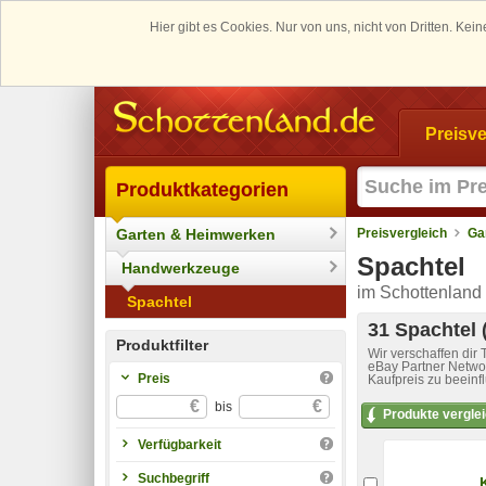
Hier gibt es Cookies. Nur von uns, nicht von Dritten. K
Preisve
Produktkategorien
Garten & Heimwerken
Preisvergleich
Ga
Spachtel
Handwerkzeuge
im Schottenland 
Spachtel
31 Spachtel 
Produktfilter
Wir verschaffen dir
eBay Partner Networ
Preis
Kaufpreis zu beeinf
€
€
bis
Produkte vergle
Verfügbarkeit
Suchbegriff