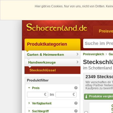
Hier gibt es Cookies. Nur von uns, nicht von Dritten. K
Preisve
Produktkategorien
Garten & Heimwerken
Preisvergleich
Ga
Steckschl
Handwerkzeuge
im Schottenland 
Steckschlüssel
2349 Stecksc
Produktfilter
Wir verschaffen dir
eBay Partner Networ
Preis
Kaufpreis zu beeinf
€
€
bis
Produkte vergle
Verfügbarkeit
Suchbegriff