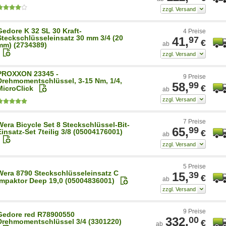
Gedore K 32 SL 30 Kraft-
4 Preise
Steckschlüsseleinsatz 30 mm 3/4 (20
41,
97
€
ab
mm) (2734389)
PROXXON 23345 -
9 Preise
Drehmomentschlüssel, 3-15 Nm, 1/4,
58,
99
€
MicroClick
ab
7 Preise
Wera Bicycle Set 8 Steckschlüssel-Bit-
65,
99
Einsatz-Set 7teilig 3/8 (05004176001)
€
ab
5 Preise
Wera 8790 Steckschlüsseleinsatz C
15,
39
€
ab
Impaktor Deep 19,0 (05004836001)
9 Preise
Gedore red R78900550
332,
00
Drehmomentschlüssel 3/4 (3301220)
€
ab