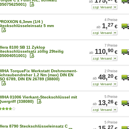
175,
€
ab
(05075625001)
4 Preise
PROXXON 6,3mm (1/4 )
1,
27
Steckschlüsseleinsatz 5 mm
€
ab
7 Preise
Wera 8100 SB 11 Zyklop
110,
90
Steckschlüsselsatz zöllig 29teilig
€
ab
(05004051001)
WIHA TorqueFix Werkstatt Drehmoment-
2 Preise
Schraubendreher 1.2 Nm (max) DIN EN
48,
20
€
ab
ISO 6789, DIN EN 26789 (38800)
WIHA 01006 Vierkant-Steckschlüssel mit
5 Preise
13,
26
Quergriff (338080)
€
ab
5 Preise
Wera 8790 Steckschlüsseleinsatz C
15,
27
€