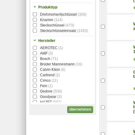
Produkttyp
Drehmomentschlüssel
(309)
Knarren
(114)
Steckschlüssel
(473)
Steckschlüsseleinsatz
(1453)
Hersteller
AEROTEC
(1)
AMF
(3)
Bosch
(71)
Brüder Mannesmann
(16)
Calvin Klein
(6)
Cartrend
(2)
Cimco
(11)
Fein
(1)
Gedore
(500)
Goodyear
(3)
HAZET
(587)
MAKITA
(28)
übernehmen
Matador
(14)
Metabo
(2)
Phoenix Contact
(4)
Proxxon
(74)
Stanley
(1)