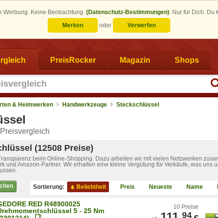
eine Werbung. Keine Beobachtung.
(Datenschutz-Bestimmungen)
.
Nur für Dich. Du
Merken
oder
Verwerfen
rgleich
PreisRocker
Magazin
Shops
rten & Heimwerken
Handwerkzeuge
Steckschlüssel
üssel
Preisvergleich
hlüssel (12508 Preise)
 Transparenz beim Online-Shopping. Dazu arbeiten wir mit vielen Netzwerken zusa
k und Amazon-Partner. Wir erhalten eine kleine Vergütung für Verkäufe, was uns u
lussen.
ichen
Sortierung:
Beliebtheit
Preis
Neueste
Name
GEDORE RED R48900025
10 Preise
Drehmomentschlüssel 5 - 25 Nm
111,
94
€
(3301214)