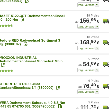
(05042674001)
HAZET 5122-3CT Drehmomentschlüssel
19 Preise
156,
96
40 - 200 Nm
€
ab
10 Preise
Gedore RED Radwechsel-Sortiment 3-
168,
90
€
ab
tlg. (3300187)
PROXXON INDUSTRIAL
5 Preise
Drehmomentschlüssel Microclick Mc 5
54,
09
€
ab
6 Preise
GEDORE RED R49004033
76,
49
€
ab
Steckschlüsselsatz 1/4 (3300000)
WERA Drehmoment-Schraub. 4,0-8,8 Nm
5 Preise
111,
72
7443 05 074705 001 (05074705001)
€
ab