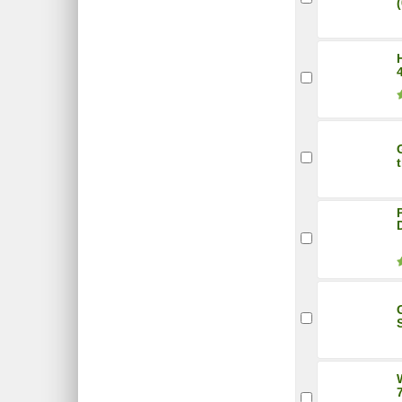
toolcraft
(12)
Vigor
(69)
Wera
(379)
Wiha
(123)
Wolfcraft
(1)
XLC
(2)