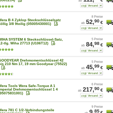
ab
8 Preise
Wera B 4 Zyklop Steckschlüsselsatz
52,
90
€
ab
zöllig 3/8 9teilig (05005430001)
WIHA SYSTEM 6 Steckschlüssel-Satz,
5 Preise
84,
98
12-tlg. Wiha 27713 (U106T12)
€
ab
GOODYEAR Drehmomentschlüssel 42
5 Preise
bis 210 Nm 17, 19 mm Goodyear (75522)
45,
99
€
ab
6 Preise
Wera Tools Wera Safe-Torque A 1
217,
90
Imperial Drehmomentschlüssel 1 4
€
ab
(05075831001)
9 Preise
Wera 781 C 1/2-Verbindungsteile
9,
85
€
ab