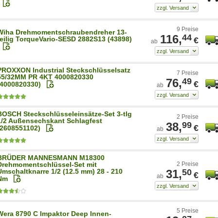
9 Preise
Wiha Drehmomentschraubendreher 13-
116,
44
teilig TorqueVario-SESD 2882S13 (43898)
€
ab
PROXXON Industrial Steckschlüsselsatz
7 Preise
55/32MM PR 4KT 4000820330
76,
49
€
(4000820330)
ab
BOSCH Steckschlüsseleinsätze-Set 3-tlg
2 Preise
1/2 Außensechskant Schlagfest
38,
99
€
(2608551102)
ab
BRÜDER MANNESMANN M18300
Drehmomentschlüssel-Set mit
2 Preise
Umschaltknarre 1/2 (12.5 mm) 28 - 210
31,
50
€
ab
Nm
5 Preise
Wera 8790 C Impaktor Deep Innen-