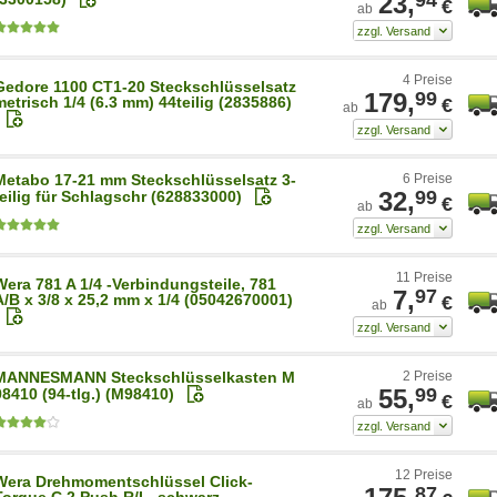
23,
€
ab
4 Preise
Gedore 1100 CT1-20 Steckschlüsselsatz
179,
99
metrisch 1/4 (6.3 mm) 44teilig (2835886)
€
ab
Metabo 17-21 mm Steckschlüsselsatz 3-
6 Preise
32,
99
teilig für Schlagschr (628833000)
€
ab
11 Preise
Wera 781 A 1/4 -Verbindungsteile, 781
7,
97
A/B x 3/8 x 25,2 mm x 1/4 (05042670001)
€
ab
MANNESMANN Steckschlüsselkasten M
2 Preise
55,
99
98410 (94-tlg.) (M98410)
€
ab
12 Preise
Wera Drehmomentschlüssel Click-
87
Torque C 2 Push R/L, schwarz