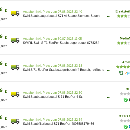
8
€
Ersatzte
Preis vom 07.08.2026 23:40
Swirl Staubsaugerbeutel S71 AirSpace Siemens Bosch
...
,90 €
3602316-S71
9
€
Media
Preis vom 30.07.2026 11:05
SWIRL Swirl S 71 EcoPor Staubsaugerbeutel 6778264
,99 €
Ama
9
€
Preis vom 07.08.2026 23:13
Swirl S 71 EcoPor Staubsaugerbeutel (4 Beutel), reißfeste
...
,99 €
Staubbeutel für einige Siemens & Bosch Staubsauger,
99,9% Filterung von Hausstaub & allergenem Feinstaub
203709[4431] 4006508179466 Küche, Haushalt &
Wohnen/Küche, Haushalt & Wohnen/Haushaltsr
OB
9
€
Preis vom 07.08.2026 22:50
Swirl Staubsaugerbeutel S 71 EcoPor 4 St.
...
,95 €
4006508179466
OTTO O
8
€
Preis vom 07.08.2026 22:54
Swirl Staubfilterbeutel S71 EcoPor 4006508179466
,86 €