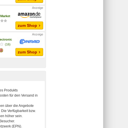
Market
zum Shop
ectronic
(16)
zum Shop