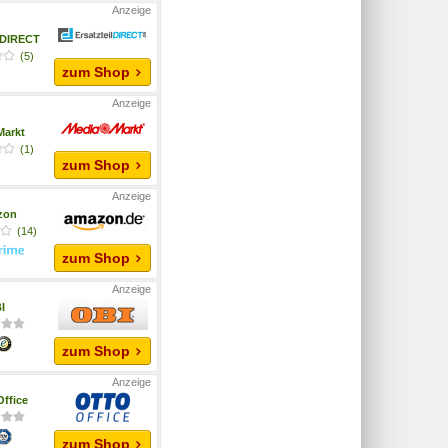
ilDIRECT
(5)
zum Shop
Markt
(1)
zum Shop
zon
(14)
zum Shop
I
zum Shop
ffice
zum Shop