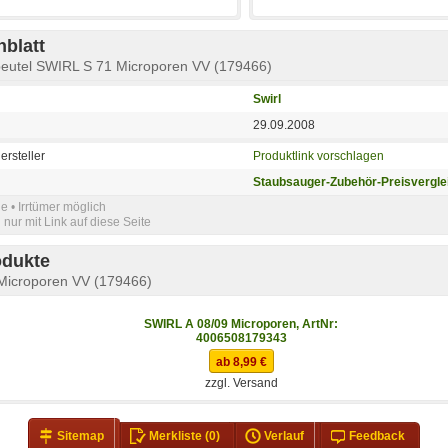
blatt
beutel SWIRL S 71 Microporen VV (179466)
Swirl
29.09.2008
ersteller
Produktlink vorschlagen
Staubsauger-Zubehör-Preisvergle
e • Irrtümer möglich
nur mit Link auf diese Seite
odukte
Microporen VV (179466)
SWIRL A 08/09 Microporen, ArtNr:
4006508179343
ab 8,99 €
zzgl. Versand
Sitemap
Merkliste
(0)
Verlauf
Feedback