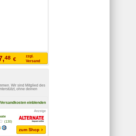
zzgl.
7,
48
€
Versand
mmen. Wir sind Mitglied des
nterstützt, ohne deinen
Versandkosten einblenden
nate
(130)
zum Shop