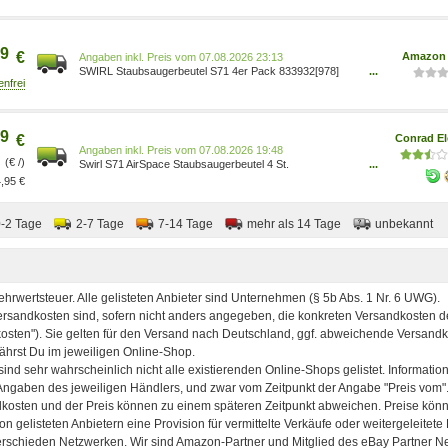
9
€
Amazon 
Preis vom 07.08.2026 23:13
SWIRL Staubsaugerbeutel S71 4er Pack 833932[978]
...
4006508179466 Küche, Haushalt & Wohnen/Küche,
Haushalt & Wohnen/Haushaltsreiniger &
Staubsauger/Zubehör für
Staubsauger/Staubsaugerzubehörsets
9
€
Conrad El
Preis vom 07.08.2026 19:48
(€ /)
Swirl S71 AirSpace Staubsaugerbeutel 4 St.
...
4006508179466
,95 €
0-2 Tage
2-7 Tage
7-14 Tage
mehr als 14 Tage
unbekannt