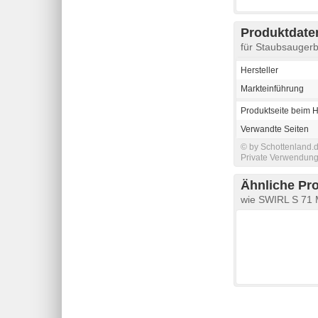
Produktdaten
für Staubsauger
Hersteller
Markteinführung
Produktseite beim H
Verwandte Seiten
© by Schottenland.d
Private Verwendung 
Ähnliche Pr
wie SWIRL S 71 