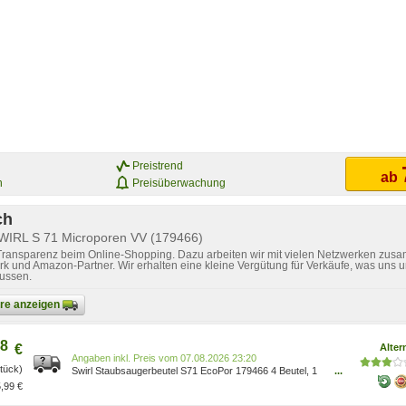
Preistrend
ab
n
Preisüberwachung
ch
SWIRL S 71 Microporen VV (179466)
 Transparenz beim Online-Shopping. Dazu arbeiten wir mit vielen Netzwerken zusa
k und Amazon-Partner. Wir erhalten eine kleine Vergütung für Verkäufe, was uns u
lussen.
bare anzeigen
8
€
Alter
Preis vom 07.08.2026 23:20
Stück)
Swirl Staubsaugerbeutel S71 EcoPor 179466 4 Beutel, 1
...
Abluftfilter Inhalt: 4 Stück Ausstattung: Öffnung mit
,99 €
Hygieneverschluss 408066