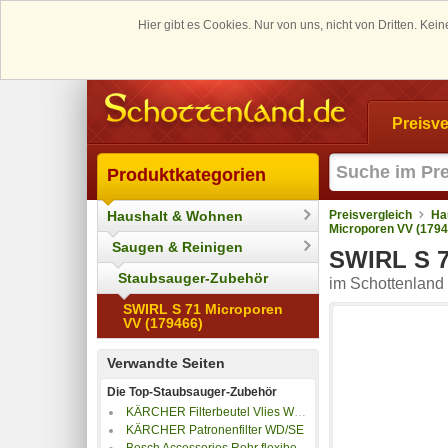
Hier gibt es Cookies. Nur von uns, nicht von Dritten. K
Preisve
Produktkategorien
Haushalt & Wohnen
Preisvergleich
Ha
Microporen VV (1794
Saugen & Reinigen
SWIRL S 7
Staubsauger-Zubehör
im Schottenland 
SWIRL S 71 Microporen
VV (179466)
Verwandte Seiten
Die Top-Staubsauger-Zubehör
KÄRCHER Filterbeutel Vlies WD 2 Plus/3 4ST
KÄRCHER Patronenfilter WD/SE
Bosch Accessories Rohr flexibel für Akku Sauger GAS