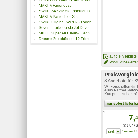
MAKITA Fugendüse
SWIRL S67Mic Staubbeutel 179459
MAKITA Papierfilter-Set
SWIRL Original Swirl R39 oder 2 - 40 dustwave D83 Microvlies-Staubbeutel
Severin Turbobürste Jet Drive TB 7216
MIELE Super Air Clean-Filter SF-SAC 20/30
Dreame Zubehörset L10 Prime
auf die Merkliste
Produkt bewerte
Preisverglei
8 Angebote für 
Wir verschaffen dir
eBay Partner Networ
Kaufpreis zu beeinf
nur sofort liefer
1.
7,
4
(€ 1.87 / 
5