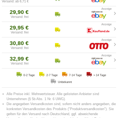
Versand: ab 6,71 €
29,90 €
Versand: frei
29,95 €
Versand: frei
30,80 €
Versand: frei
32,99 €
Versand: frei
0-2 Tage
2-7 Tage
7-14 Tage
> 14 Tage
Unbekannt