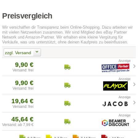
Preisvergleich
Wir verschaffen dir Transparenz beim Online-Shopping. Dazu arbeiten wir
mit vielen Netzwerken zusammen. Wir sind Mitglied des eBay Partner
Network und Amazon-Partner. Wir erhalten eine kleine Vergütung für
Verkäufe, was uns unterstützt, ohne deinen Kaufpreis zu beeinflussen.
zzgl. Versand
9,90 €
Versand: frei
9,90 €
Versand: frei
19,64 €
Versand: frei
45,64 €
Versand: ab 7,99 €