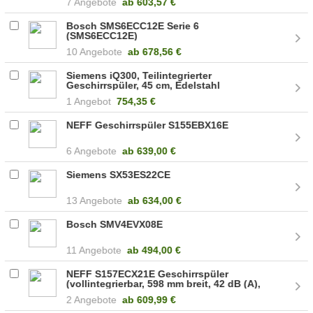
7 Angebote
ab
603,57 €
Bosch SMS6ECC12E Serie 6
(SMS6ECC12E)
10 Angebote
ab
678,56 €
Siemens iQ300, Teilintegrierter
Geschirrspüler, 45 cm, Edelstahl
(SR53ES28KE)
1 Angebot
754,35 €
NEFF Geschirrspüler S155EBX16E
6 Angebote
ab
639,00 €
Siemens SX53ES22CE
13 Angebote
ab
634,00 €
Bosch SMV4EVX08E
11 Angebote
ab
494,00 €
NEFF S157ECX21E Geschirrspüler
(vollintegrierbar, 598 mm breit, 42 dB (A),
D)
2 Angebote
ab
609,99 €