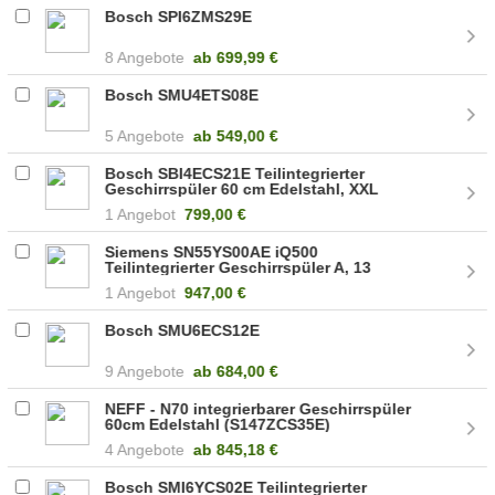
Bosch SPI6ZMS29E
8 Angebote
ab
699,99 €
Bosch SMU4ETS08E
5 Angebote
ab
549,00 €
Bosch SBI4ECS21E Teilintegrierter
Geschirrspüler 60 cm Edelstahl, XXL
1 Angebot
799,00 €
Siemens SN55YS00AE iQ500
Teilintegrierter Geschirrspüler A, 13
Maßgedecke
1 Angebot
947,00 €
Bosch SMU6ECS12E
9 Angebote
ab
684,00 €
NEFF - N70 integrierbarer Geschirrspüler
60cm Edelstahl (S147ZCS35E)
4 Angebote
ab
845,18 €
Bosch SMI6YCS02E Teilintegrierter