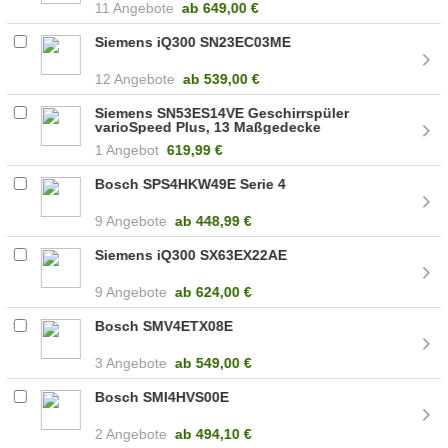
11 Angebote
ab
649,00 €
Siemens iQ300 SN23EC03ME
12 Angebote
ab
539,00 €
Siemens SN53ES14VE Geschirrspüler
varioSpeed Plus, 13 Maßgedecke
1 Angebot
619,99 €
Bosch SPS4HKW49E Serie 4
9 Angebote
ab
448,99 €
Siemens iQ300 SX63EX22AE
9 Angebote
ab
624,00 €
Bosch SMV4ETX08E
3 Angebote
ab
549,00 €
Bosch SMI4HVS00E
2 Angebote
ab
494,10 €