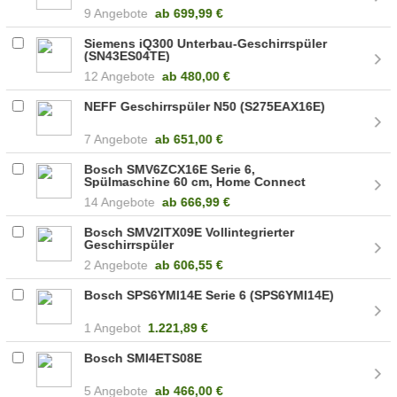
9 Angebote
ab
699,99 €
Siemens iQ300 Unterbau-Geschirrspüler
(SN43ES04TE)
12 Angebote
ab
480,00 €
NEFF Geschirrspüler N50 (S275EAX16E)
7 Angebote
ab
651,00 €
Bosch SMV6ZCX16E Serie 6,
Spülmaschine 60 cm, Home Connect
100021511
14 Angebote
ab
666,99 €
Bosch SMV2ITX09E Vollintegrierter
Geschirrspüler
2 Angebote
ab
606,55 €
Bosch SPS6YMI14E Serie 6 (SPS6YMI14E)
1 Angebot
1.221,89 €
Bosch SMI4ETS08E
5 Angebote
ab
466,00 €