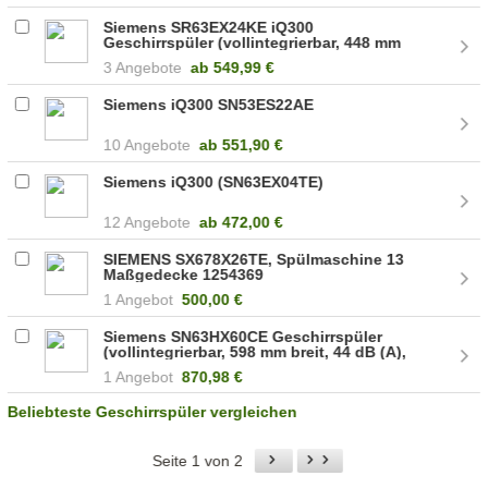
Siemens SR63EX24KE iQ300
Geschirrspüler (vollintegrierbar, 448 mm
breit, 44 dB (A), C)
3 Angebote
ab
549,99 €
Siemens iQ300 SN53ES22AE
10 Angebote
ab
551,90 €
Siemens iQ300 (SN63EX04TE)
12 Angebote
ab
472,00 €
SIEMENS SX678X26TE, Spülmaschine 13
Maßgedecke 1254369
1 Angebot
500,00 €
Siemens SN63HX60CE Geschirrspüler
(vollintegrierbar, 598 mm breit, 44 dB (A),
D)
1 Angebot
870,98 €
Beliebteste Geschirrspüler vergleichen
Seite 1 von 2