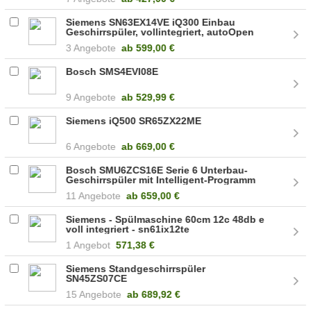
Siemens SN63EX14VE iQ300 Einbau
Geschirrspüler, vollintegriert, autoOpen
dry
3 Angebote
ab
599,00 €
Bosch SMS4EVI08E
9 Angebote
ab
529,99 €
Siemens iQ500 SR65ZX22ME
6 Angebote
ab
669,00 €
Bosch SMU6ZCS16E Serie 6 Unterbau-
Geschirrspüler mit Intelligent-Programm
11 Angebote
ab
659,00 €
Siemens - Spülmaschine 60cm 12c 48db e
voll integriert - sn61ix12te
1 Angebot
571,38 €
Siemens Standgeschirrspüler
SN45ZS07CE
15 Angebote
ab
689,92 €