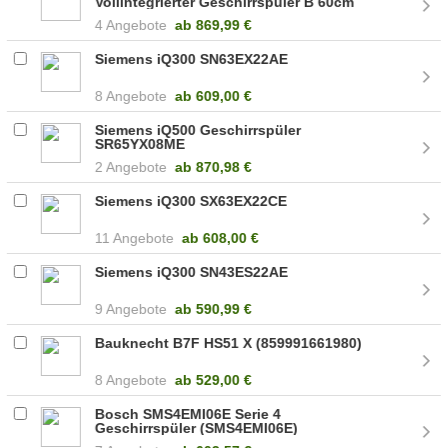
Vollintegrierter Geschirrspüler B 60cm
4 Angebote
ab
869,99 €
Siemens iQ300 SN63EX22AE
8 Angebote
ab
609,00 €
Siemens iQ500 Geschirrspüler
SR65YX08ME
2 Angebote
ab
870,98 €
Siemens iQ300 SX63EX22CE
11 Angebote
ab
608,00 €
Siemens iQ300 SN43ES22AE
9 Angebote
ab
590,99 €
Bauknecht B7F HS51 X (859991661980)
8 Angebote
ab
529,00 €
Bosch SMS4EMI06E Serie 4
Geschirrspüler (SMS4EMI06E)