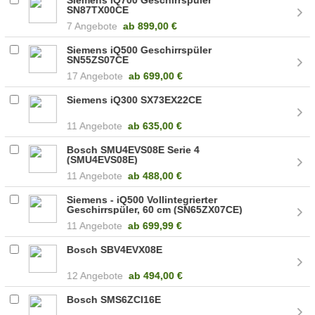
SN87TX00CE
7 Angebote
ab
899,00 €
Siemens iQ500 Geschirrspüler
SN55ZS07CE
17 Angebote
ab
699,00 €
Siemens iQ300 SX73EX22CE
11 Angebote
ab
635,00 €
Bosch SMU4EVS08E Serie 4
(SMU4EVS08E)
11 Angebote
ab
488,00 €
Siemens - iQ500 Vollintegrierter
Geschirrspüler, 60 cm (SN65ZX07CE)
11 Angebote
ab
699,99 €
Bosch SBV4EVX08E
12 Angebote
ab
494,00 €
Bosch SMS6ZCI16E