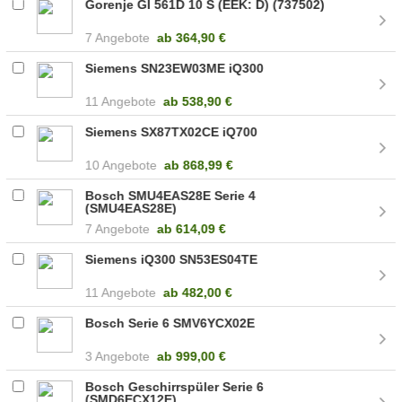
Gorenje GI 561D 10 S (EEK: D) (737502)
7 Angebote
ab
364,90 €
Siemens SN23EW03ME iQ300
11 Angebote
ab
538,90 €
Siemens SX87TX02CE iQ700
10 Angebote
ab
868,99 €
Bosch SMU4EAS28E Serie 4
(SMU4EAS28E)
7 Angebote
ab
614,09 €
Siemens iQ300 SN53ES04TE
11 Angebote
ab
482,00 €
Bosch Serie 6 SMV6YCX02E
3 Angebote
ab
999,00 €
Bosch Geschirrspüler Serie 6
(SMD6ECX12E)