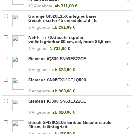
10 Angebote
ab
711,00 €
Gorenje GI520E15X integrierbarer
Geschirrsp ler 45 cm edelstahl / E
(740035)
5 Angebote
ab
291,69 €
NEFF - n 70,Geschirrspüler
vollintegrierbar 60 cm, xxl, hoch 86,5 cm
(S257YCX04E)
1 Angebot
1.733,00 €
Siemens iQ300 SN53ES22CE
8 Angebote
ab
624,90 €
Siemens SN95EX12CE IQ500
2 Angebote
ab
903,08 €
Siemens iQ300 SN63EX22CE
9 Angebote
ab
628,00 €
Bosch SPI2IKS10E Einbau Geschirrspüler
45 cm, teilintegriert
7 Angebote
ab
427,00 €