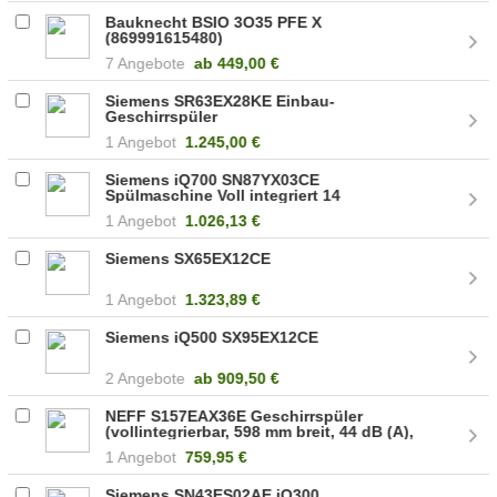
Bauknecht BSIO 3O35 PFE X
(869991615480)
7 Angebote
ab
449,00 €
Siemens SR63EX28KE Einbau-
Geschirrspüler
1 Angebot
1.245,00 €
Siemens iQ700 SN87YX03CE
Spülmaschine Voll integriert 14
Maßgedecke B
1 Angebot
1.026,13 €
Siemens SX65EX12CE
1 Angebot
1.323,89 €
Siemens iQ500 SX95EX12CE
2 Angebote
ab
909,50 €
NEFF S157EAX36E Geschirrspüler
(vollintegrierbar, 598 mm breit, 44 dB (A),
C)
1 Angebot
759,95 €
Siemens SN43ES02AE iQ300