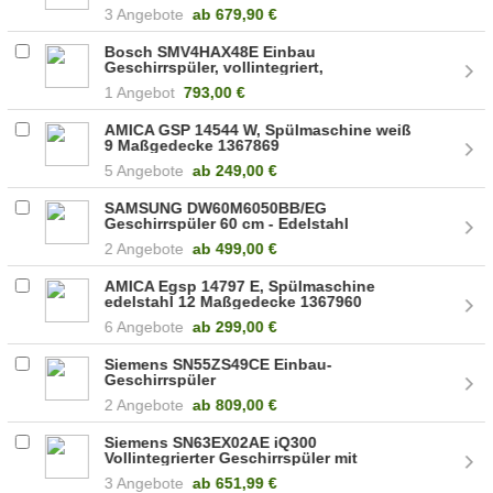
3 Angebote
ab
679,90 €
Bosch SMV4HAX48E Einbau
Geschirrspüler, vollintegriert,
HomeConnect
1 Angebot
793,00 €
AMICA GSP 14544 W, Spülmaschine weiß
9 Maßgedecke 1367869
5 Angebote
ab
249,00 €
SAMSUNG DW60M6050BB/EG
Geschirrspüler 60 cm - Edelstahl
2 Angebote
ab
499,00 €
AMICA Egsp 14797 E, Spülmaschine
edelstahl 12 Maßgedecke 1367960
6 Angebote
ab
299,00 €
Siemens SN55ZS49CE Einbau-
Geschirrspüler
2 Angebote
ab
809,00 €
Siemens SN63EX02AE iQ300
Vollintegrierter Geschirrspüler mit
intensiveZone
3 Angebote
ab
651,99 €