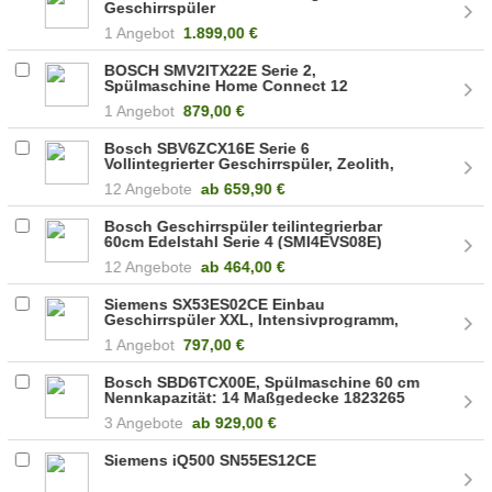
Geschirrspüler
1 Angebot
1.899,00 €
BOSCH SMV2ITX22E Serie 2,
Spülmaschine Home Connect 12
Maßgedecke 1671041
1 Angebot
879,00 €
Bosch SBV6ZCX16E Serie 6
Vollintegrierter Geschirrspüler, Zeolith,
Time Light
12 Angebote
ab
659,90 €
Bosch Geschirrspüler teilintegrierbar
60cm Edelstahl Serie 4 (SMI4EVS08E)
12 Angebote
ab
464,00 €
Siemens SX53ES02CE Einbau
Geschirrspüler XXL, Intensivprogramm,
EEK B
1 Angebot
797,00 €
Bosch SBD6TCX00E, Spülmaschine 60 cm
Nennkapazität: 14 Maßgedecke 1823265
3 Angebote
ab
929,00 €
Siemens iQ500 SN55ES12CE