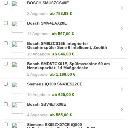
BOSCH SMU6ZCS49E
2 Angebote
ab
788,89 €
Bosch SMV4EAX28E
11 Angebote
ab
597,00 €
Bosch SMI6ZCS16E integrierter
Geschirrspüler Serie 6 Intelligent, Zeolith
10 Angebote
ab
646,00 €
Bosch SMD8TCX01E, Spülmaschine 60 cm
Nennkapazität: 14 Maßgedecke
100021076
2 Angebote
ab
1.168,00 €
Siemens iQ300 SN43ES22CE
10 Angebote
ab
625,00 €
Bosch SBV4ETX08E
4 Angebote
ab
555,00 €
Siemens SX65ZX07CE iQ500