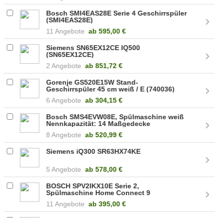
Bosch SMI4EAS28E Serie 4 Geschirrspüler
(SMI4EAS28E)
11 Angebote
ab
595,00 €
Siemens SN65EX12CE IQ500
(SN65EX12CE)
2 Angebote
ab
851,72 €
Gorenje GS520E15W Stand-
Geschirrspüler 45 cm weiß / E (740036)
6 Angebote
ab
304,15 €
Bosch SMS4EVW08E, Spülmaschine weiß
Nennkapazität: 14 Maßgedecke
100074935
8 Angebote
ab
520,99 €
Siemens iQ300 SR63HX74KE
5 Angebote
ab
578,00 €
BOSCH SPV2IKX10E Serie 2,
Spülmaschine Home Connect 9
Maßgedecke 1671033
11 Angebote
ab
395,00 €