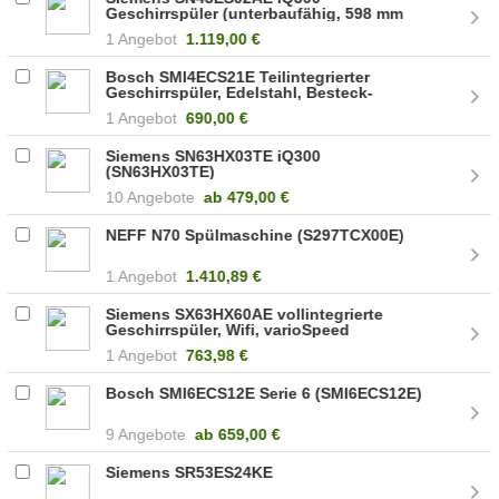
Geschirrspüler (unterbaufähig, 598 mm
breit, 42 dB (A), B)
1 Angebot
1.119,00 €
Bosch SMI4ECS21E Teilintegrierter
Geschirrspüler, Edelstahl, Besteck-
Schublade
1 Angebot
690,00 €
Siemens SN63HX03TE iQ300
(SN63HX03TE)
10 Angebote
ab
479,00 €
NEFF N70 Spülmaschine (S297TCX00E)
1 Angebot
1.410,89 €
Siemens SX63HX60AE vollintegrierte
Geschirrspüler, Wifi, varioSpeed
1 Angebot
763,98 €
Bosch SMI6ECS12E Serie 6 (SMI6ECS12E)
9 Angebote
ab
659,00 €
Siemens SR53ES24KE