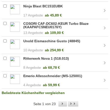
Ninja Blast BC151EUBK
17 Angebote
ab
45,89 €
COSORI CAF-DC602-KEUR Turbo Blaze
(KAAPAFCSNEU0176Y)
13 Angebote
ab
109,00 €
Unold Eismaschine Gusto (48845)
10 Angebote
ab
254,99 €
Ritterwerk Nova 1 (518.013)
8 Angebote
ab
68,78 €
Emerio Allesschneider (MS-125001)
4 Angebote
ab
59,99 €
Beliebteste Küchenhelfer vergleichen
Seite 1 von 23