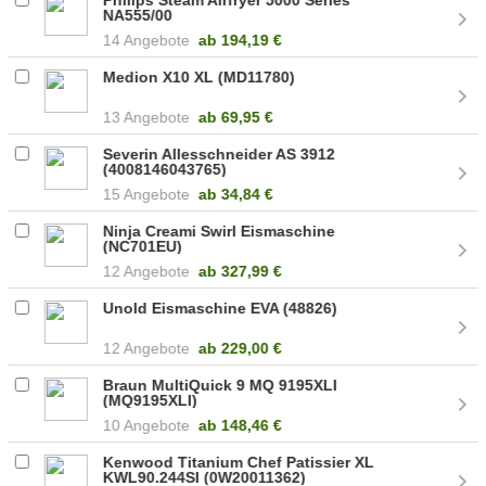
NA555/00
14 Angebote
ab
194,19 €
Medion X10 XL (MD11780)
13 Angebote
ab
69,95 €
Severin Allesschneider AS 3912
(4008146043765)
15 Angebote
ab
34,84 €
Ninja Creami Swirl Eismaschine
(NC701EU)
12 Angebote
ab
327,99 €
Unold Eismaschine EVA (48826)
12 Angebote
ab
229,00 €
Braun MultiQuick 9 MQ 9195XLI
(MQ9195XLI)
10 Angebote
ab
148,46 €
Kenwood Titanium Chef Patissier XL
KWL90.244SI (0W20011362)