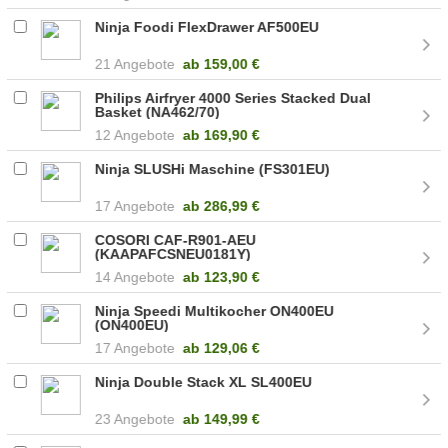
Ninja Foodi FlexDrawer AF500EU
21 Angebote
ab
159,00 €
Philips Airfryer 4000 Series Stacked Dual
Basket (NA462/70)
12 Angebote
ab
169,90 €
Ninja SLUSHi Maschine (FS301EU)
17 Angebote
ab
286,99 €
COSORI CAF-R901-AEU
(KAAPAFCSNEU0181Y)
14 Angebote
ab
123,90 €
Ninja Speedi Multikocher ON400EU
(ON400EU)
17 Angebote
ab
129,06 €
Ninja Double Stack XL SL400EU
23 Angebote
ab
149,99 €