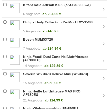
KitchenAid Artisan K400 (5KSB4026ECA)
6 Angebote
ab
264,00 €
Philips Daily Collection ProMix HR2535/00
5 Angebote
ab
44,52 €
Bosch MUM5X720
7 Angebote
ab
294,94 €
Ninja Foodi Dual Zone Heißluftfritteuse
(AF300EU)
14 Angebote
ab
129,89 €
Severin WK 3473 Deluxe Mini (WK3473)
15 Angebote
ab
59,90 €
Ninja Heiße Luftfritteuse MAX PRO
AF180EU
21 Angebote
ab
114,99 €
Ninja Küchenmaschine BN650EU