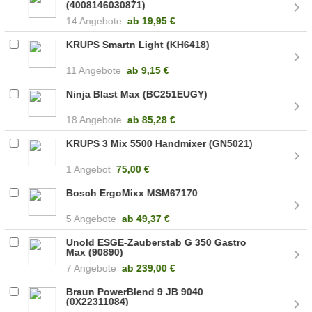
(4008146030871)
14 Angebote
ab
19,95 €
KRUPS Smartn Light (KH6418)
11 Angebote
ab
9,15 €
Ninja Blast Max (BC251EUGY)
18 Angebote
ab
85,28 €
KRUPS 3 Mix 5500 Handmixer (GN5021)
1 Angebot
75,00 €
Bosch ErgoMixx MSM67170
5 Angebote
ab
49,37 €
Unold ESGE-Zauberstab G 350 Gastro
Max (90890)
7 Angebote
ab
239,00 €
Braun PowerBlend 9 JB 9040
(0X22311084)