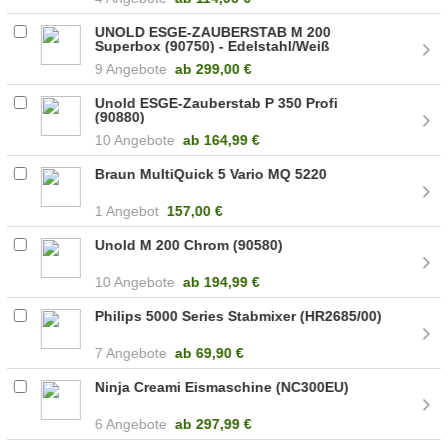
UNOLD ESGE-ZAUBERSTAB M 200
Superbox (90750) - Edelstahl/Weiß
9 Angebote
ab
299,00 €
Unold ESGE-Zauberstab P 350 Profi
(90880)
10 Angebote
ab
164,99 €
Braun MultiQuick 5 Vario MQ 5220
1 Angebot
157,00 €
Unold M 200 Chrom (90580)
10 Angebote
ab
194,99 €
Philips 5000 Series Stabmixer (HR2685/00)
7 Angebote
ab
69,90 €
Ninja Creami Eismaschine (NC300EU)
6 Angebote
ab
297,99 €