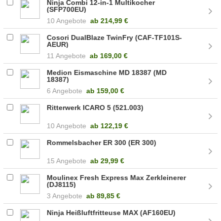
Ninja Combi 12-in-1 Multikocher
(SFP700EU)
10 Angebote
ab
214,99 €
Cosori DualBlaze TwinFry (CAF-TF101S-
AEUR)
11 Angebote
ab
169,00 €
Medion Eismaschine MD 18387 (MD
18387)
6 Angebote
ab
159,00 €
Ritterwerk ICARO 5 (521.003)
10 Angebote
ab
122,19 €
Rommelsbacher ER 300 (ER 300)
15 Angebote
ab
29,99 €
Moulinex Fresh Express Max Zerkleinerer
(DJ8115)
3 Angebote
ab
89,85 €
Ninja Heißluftfritteuse MAX (AF160EU)