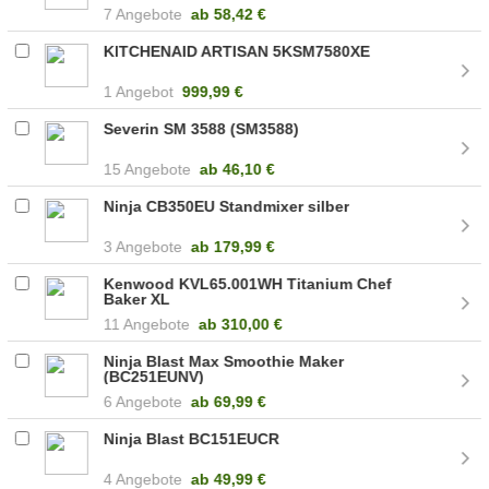
7 Angebote
ab
58,42 €
KITCHENAID ARTISAN 5KSM7580XE
1 Angebot
999,99 €
Severin SM 3588 (SM3588)
15 Angebote
ab
46,10 €
Ninja CB350EU Standmixer silber
3 Angebote
ab
179,99 €
Kenwood KVL65.001WH Titanium Chef
Baker XL
11 Angebote
ab
310,00 €
Ninja Blast Max Smoothie Maker
(BC251EUNV)
6 Angebote
ab
69,99 €
Ninja Blast BC151EUCR
4 Angebote
ab
49,99 €