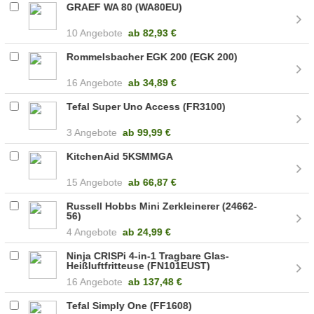
GRAEF WA 80 (WA80EU)
10 Angebote
ab
82,93 €
Rommelsbacher EGK 200 (EGK 200)
16 Angebote
ab
34,89 €
Tefal Super Uno Access (FR3100)
3 Angebote
ab
99,99 €
KitchenAid 5KSMMGA
15 Angebote
ab
66,87 €
Russell Hobbs Mini Zerkleinerer (24662-
56)
4 Angebote
ab
24,99 €
Ninja CRISPi 4-in-1 Tragbare Glas-
Heißluftfritteuse (FN101EUST)
16 Angebote
ab
137,48 €
Tefal Simply One (FF1608)