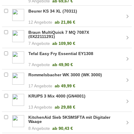
9 Angebote
ab
69,67 €
Beurer KS 34 XL (70311)
12 Angebote
ab
21,86 €
Braun MultiQuick 7 MQ 7087X
(0X22111291)
7 Angebote
ab
109,90 €
Tefal Easy Fry Essential EY1308
7 Angebote
ab
49,90 €
Rommelsbacher WK 3000 (WK 3000)
17 Angebote
ab
49,99 €
KRUPS 3 Mix 4000 (GN4001)
13 Angebote
ab
29,88 €
KitchenAid Sieb 5KSMSFTA mit Digitaler
Waage
8 Angebote
ab
90,43 €