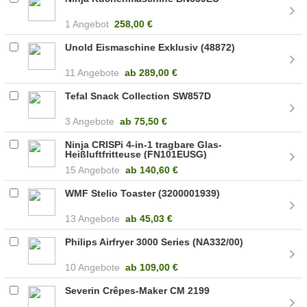
1 Angebot
258,00 €
Unold Eismaschine Exklusiv (48872)
11 Angebote
ab
289,00 €
Tefal Snack Collection SW857D
3 Angebote
ab
75,50 €
Ninja CRISPi 4-in-1 tragbare Glas-
Heißluftfritteuse (FN101EUSG)
15 Angebote
ab
140,60 €
WMF Stelio Toaster (3200001939)
13 Angebote
ab
45,03 €
Philips Airfryer 3000 Series (NA332/00)
10 Angebote
ab
109,00 €
Severin Crêpes-Maker CM 2199