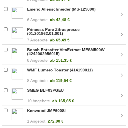
Emerio Allesschneider (MS-125000)
6 Angebote
ab
42,48 €
Princess Pure Zitruspresse
(01.201862.01.001)
7 Angebote
ab
65,49 €
Bosch Entsafter VitaExtract MESM500W
(4242002956015)
8 Angebote
ab
151,35 €
WMF Lumero Toaster (414190011)
8 Angebote
ab
119,54 €
SMEG BLF03PGEU
10 Angebote
ab
165,65 €
Kenwood JMP600SI
1 Angebot
272,00 €