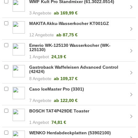
WMF Kult Pro Standmixer (61.3022.0514)
3 Angebote
ab
169,99 €
MAKITA Akku-Wasserkocher KT001GZ
12 Angebote
ab
87,75 €
Emerio WK-125130 Wasserkocher (WK-
125130)
1 Angebot
24,19 €
Gastroback Waffeleisen Advanced Control
(42424)
8 Angebote
ab
109,37 €
Caso IceMaster Pro (3301)
7 Angebote
ab
122,00 €
BOSCH TAT4P429DE Toaster
1 Angebot
74,81 €
WENKO Herdabdeckplatten (53902100)