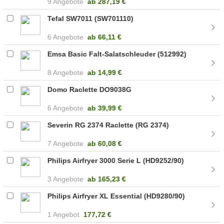
9 Angebote
ab
287,19 €
Tefal SW7011 (SW701110)
6 Angebote
ab
66,11 €
Emsa Basic Falt-Salatschleuder (512992)
8 Angebote
ab
14,99 €
Domo Raclette DO9038G
6 Angebote
ab
39,99 €
Severin RG 2374 Raclette (RG 2374)
7 Angebote
ab
60,08 €
Philips Airfryer 3000 Serie L (HD9252/90)
3 Angebote
ab
165,23 €
Philips Airfryer XL Essential (HD9280/90)
1 Angebot
177,72 €