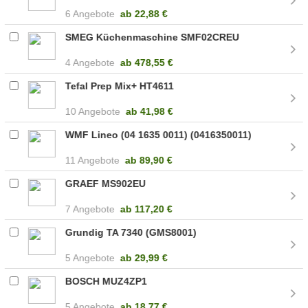
6 Angebote
ab
22,88 €
SMEG Küchenmaschine SMF02CREU
4 Angebote
ab
478,55 €
Tefal Prep Mix+ HT4611
10 Angebote
ab
41,98 €
WMF Lineo (04 1635 0011) (0416350011)
11 Angebote
ab
89,90 €
GRAEF MS902EU
7 Angebote
ab
117,20 €
Grundig TA 7340 (GMS8001)
5 Angebote
ab
29,99 €
BOSCH MUZ4ZP1
5 Angebote
ab
18,77 €