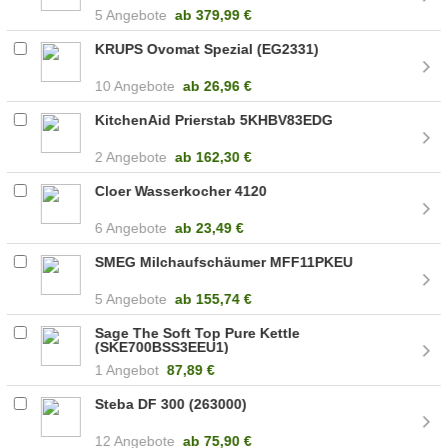
5 Angebote
ab
379,99 €
KRUPS Ovomat Spezial (EG2331)
10 Angebote
ab
26,96 €
KitchenAid Prierstab 5KHBV83EDG
2 Angebote
ab
162,30 €
Cloer Wasserkocher 4120
6 Angebote
ab
23,49 €
SMEG Milchaufschäumer MFF11PKEU
5 Angebote
ab
155,74 €
Sage The Soft Top Pure Kettle
(SKE700BSS3EEU1)
1 Angebot
87,89 €
Steba DF 300 (263000)
12 Angebote
ab
75,90 €