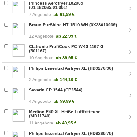
Princess Aerofryer 182065
(01.182065.01.001)
7 Angebote
ab
61,99 €
Braun PurShine HT 1510 WH (0X23010039)
12 Angebote
ab
22,99 €
Clatronic ProfiCook PC-WKS 1167 G
(501167)
10 Angebote
ab
39,95 €
Philips Essential Airfryer XL (HD9270/90)
2 Angebote
ab
144,16 €
Severin CP 3544 (CP3544)
4 Angebote
ab
59,99 €
Medion E40 XL Heiße Luftfritteuse
(MD11740)
11 Angebote
ab
49,95 €
Philips Essential Airfryer XL (HD9280/70)