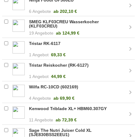
6 Angebote
ab
202,10 €
SMEG KLF03CREU Wasserkocher
(KLF03CREU)
19 Angebote
ab
124,99 €
Tristar RK-6117
1 Angebot
69,33 €
Tristar Reiskocher (RK-6127)
1 Angebot
44,99 €
Wilfa RC-10CD (602169)
4 Angebote
ab
69,90 €
Kenwood Triblade XL+ HBM60.307GY
11 Angebote
ab
72,39 €
Sage The Nutri Juicer Cold XL
(SJE830BSS2EEU1)