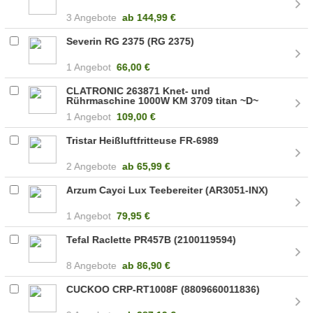
3 Angebote
ab
144,99 €
Severin RG 2375 (RG 2375)
1 Angebot
66,00 €
CLATRONIC 263871 Knet- und
Rührmaschine 1000W KM 3709 titan ~D~
1 Angebot
109,00 €
Tristar Heißluftfritteuse FR-6989
2 Angebote
ab
65,99 €
Arzum Cayci Lux Teebereiter (AR3051-INX)
1 Angebot
79,95 €
Tefal Raclette PR457B (2100119594)
8 Angebote
ab
86,90 €
CUCKOO CRP-RT1008F (8809660011836)