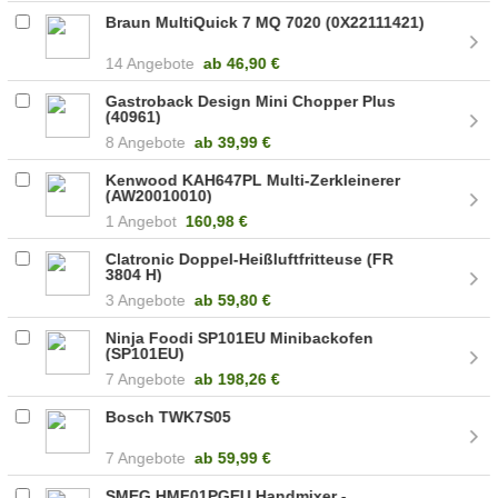
Braun MultiQuick 7 MQ 7020 (0X22111421)
14 Angebote
ab
46,90 €
Gastroback Design Mini Chopper Plus
(40961)
8 Angebote
ab
39,99 €
Kenwood KAH647PL Multi-Zerkleinerer
(AW20010010)
1 Angebot
160,98 €
Clatronic Doppel-Heißluftfritteuse (FR
3804 H)
3 Angebote
ab
59,80 €
Ninja Foodi SP101EU Minibackofen
(SP101EU)
7 Angebote
ab
198,26 €
Bosch TWK7S05
7 Angebote
ab
59,99 €
SMEG HMF01PGEU Handmixer -