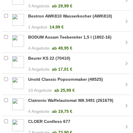
3 Angebote
ab
29,99 €
Bestron AWK810 Wasserkocher (AWK810)
1 Angebot
14,99 €
BODUM Assam Teebereiter 1,5 l (1802-16)
4 Angebote
ab
49,95 €
Beurer KS 22 (70410)
3 Angebote
ab
17,01 €
Unold Classic Popcornmaker (48525)
10 Angebote
ab
25,99 €
Clatronic Waffelautomat WA 3491 (261679)
4 Angebote
ab
19,75 €
CLOER Cordless 677
2 Angebote
ab
73,90 €