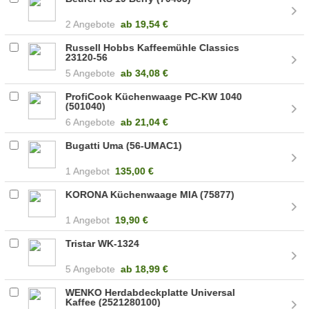
2 Angebote
ab
19,54 €
Russell Hobbs Kaffeemühle Classics
23120-56
5 Angebote
ab
34,08 €
ProfiCook Küchenwaage PC-KW 1040
(501040)
6 Angebote
ab
21,04 €
Bugatti Uma (56-UMAC1)
1 Angebot
135,00 €
KORONA Küchenwaage MIA (75877)
1 Angebot
19,90 €
Tristar WK-1324
5 Angebote
ab
18,99 €
WENKO Herdabdeckplatte Universal
Kaffee (2521280100)