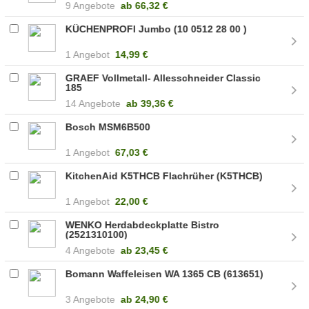
9 Angebote
ab
66,32 €
KÜCHENPROFI Jumbo (10 0512 28 00 )
1 Angebot
14,99 €
GRAEF Vollmetall- Allesschneider Classic
185
14 Angebote
ab
39,36 €
Bosch MSM6B500
1 Angebot
67,03 €
KitchenAid K5THCB Flachrüher (K5THCB)
1 Angebot
22,00 €
WENKO Herdabdeckplatte Bistro
(2521310100)
4 Angebote
ab
23,45 €
Bomann Waffeleisen WA 1365 CB (613651)
3 Angebote
ab
24,90 €