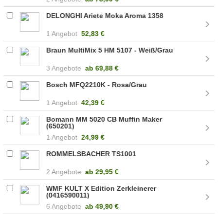
DELONGHI Ariete Moka Aroma 1358
1 Angebot
52,83 €
Braun MultiMix 5 HM 5107 - Weiß/Grau
3 Angebote
ab
69,88 €
Bosch MFQ2210K - Rosa/Grau
1 Angebot
42,39 €
Bomann MM 5020 CB Muffin Maker
(650201)
1 Angebot
24,99 €
ROMMELSBACHER TS1001
2 Angebote
ab
29,95 €
WMF KULT X Edition Zerkleinerer
(0416590011)
6 Angebote
ab
49,90 €