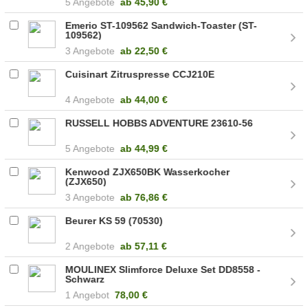
5 Angebote
ab
45,90 €
Emerio ST-109562 Sandwich-Toaster (ST-
109562)
3 Angebote
ab
22,50 €
Cuisinart Zitruspresse CCJ210E
4 Angebote
ab
44,00 €
RUSSELL HOBBS ADVENTURE 23610-56
5 Angebote
ab
44,99 €
Kenwood ZJX650BK Wasserkocher
(ZJX650)
3 Angebote
ab
76,86 €
Beurer KS 59 (70530)
2 Angebote
ab
57,11 €
MOULINEX Slimforce Deluxe Set DD8558 -
Schwarz
1 Angebot
78,00 €