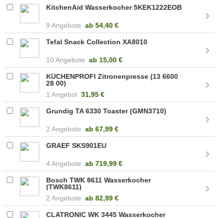
KitchenAid Wasserkocher 5KEK1222EOB
9 Angebote
ab
54,40 €
Tefal Snack Collection XA8010
10 Angebote
ab
15,00 €
KÜCHENPROFI Zitronenpresse (13 6600
28 00)
1 Angebot
31,95 €
Grundig TA 6330 Toaster (GMN3710)
2 Angebote
ab
67,99 €
GRAEF SKS901EU
4 Angebote
ab
719,99 €
Bosch TWK 8611 Wasserkocher
(TWK8611)
2 Angebote
ab
82,99 €
CLATRONIC WK 3445 Wasserkocher