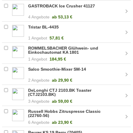
GASTROBACK Ice Crusher 41127
4 Angebote
ab
53,13 €
Tristar BL-4435
1 Angebot
57,81 €
ROMMELSBACHER Glühwein- und
Einkochautomat KA 1801
1 Angebot
184,95 €
Salco Smoothie-Mixer SM-14
2 Angebote
ab
29,90 €
DeLonghi CTJ 2103.BK Toaster
(CTJ2103.BK)
3 Angebote
ab
59,00 €
Russell Hobbs Zitruspresse Classic
(22760-56)
6 Angebote
ab
23,90 €
Beurer KS 19 Berry (70405)