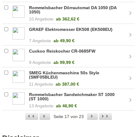
Rommelsbacher Dörrautomat DA 1050 (DA
1050)
10 Angebote
ab
362,62 €
GRAEF Elektromesser EK508 (EK508EU)
7 Angebote
ab
49,90 €
Cuckoo Reiskocher CR-0685FW
9 Angebote
ab
99,99 €
SMEG Küchenmaschine 50s Style
(SMF05BLEU)
11 Angebote
ab
387,00 €
Rommelsbacher Sandwichmaker ST 1000
(ST 1000)
13 Angebote
ab
46,90 €
Seite 17 von 23