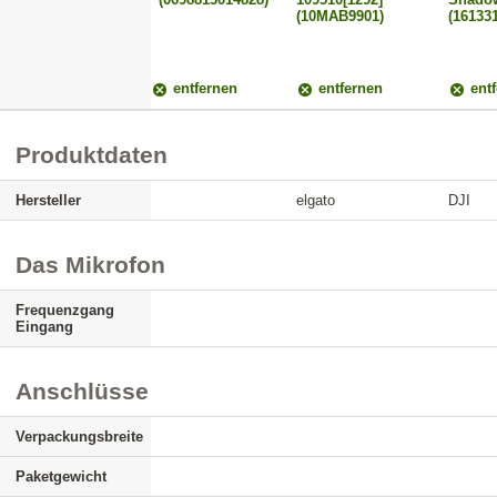
(10MAB9901)
(161331
entfernen
entfernen
entf
Produktdaten
Hersteller
elgato
DJI
Das Mikrofon
Frequenzgang
Eingang
Anschlüsse
Verpackungsbreite
Paketgewicht