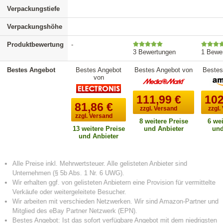
Verpackungstiefe
Verpackungshöhe
Produktbewertung
-
3 Bewertungen
1 Bewe
Bestes Angebot
Bestes Angebot
Bestes Angebot von
Bestes
von
111,99
€
102
81,86
€
zzgl. Versand
zzgl.
zzgl. Versand
8 weitere Preise
6 wei
13 weitere Preise
und Anbieter
und
und Anbieter