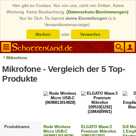
Hier gibt es Cookies. Nur von uns, nicht von Dritten. Keine
Werbung. Keine Beobachtung.
(Datenschutz-Bestimmungen)
.
Nur für Dich. Du kannst
deine Einstellungen
(z.b.
Versandkostenanzeige)
Merken
oder
Verwerfen
Mikrofone
Mikrofone - Vergleich der 5 Top-
Produkte
Produktname
Rode Wireless
ELGATO Wave:3
DJI Mi
Micro USB-C
Premium Mikrofon
1 Empf
(0698813014828)
109510[1292]
Shado