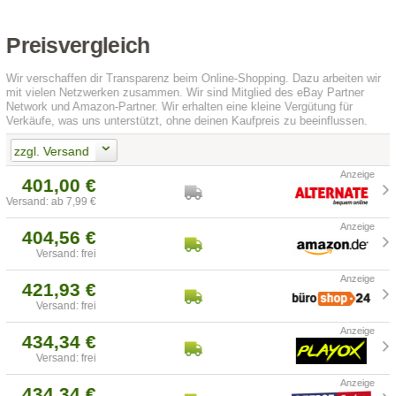
Preisvergleich
Wir verschaffen dir Transparenz beim Online-Shopping. Dazu arbeiten wir
mit vielen Netzwerken zusammen. Wir sind Mitglied des eBay Partner
Network und Amazon-Partner. Wir erhalten eine kleine Vergütung für
Verkäufe, was uns unterstützt, ohne deinen Kaufpreis zu beeinflussen.
zzgl. Versand
401,00 €
Versand: ab 7,99 €
404,56 €
Versand: frei
421,93 €
Versand: frei
434,34 €
Versand: frei
434,34 €