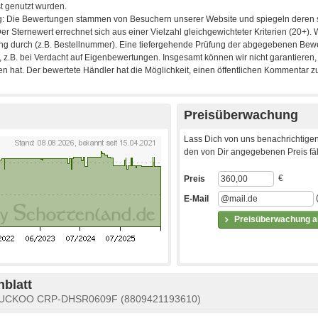
Preisüberwachung
Lass Dich von uns benachrichtigen
den von Dir angegebenen Preis fäll
€
Preis
E-Mail
Preisüberwachung ak
blatt
 CUCKOO CRP-DHSR0609F (8809421193610)