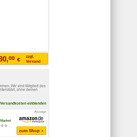
zzgl.
80,
00
€
Versand
mmen. Wir sind Mitglied des
nterstützt, ohne deinen
Versandkosten einblenden
Market
zum Shop