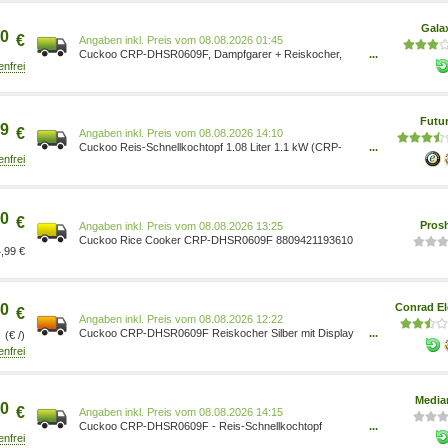
Wohnen/Elektrische
Küchengeräte/Spezialgeräte/Reiskocher Küche, Haushalt
Gala
& Wohnen/Arborist Merchandising Root/Self Servi
0
€
Preis vom 08.08.2026 01:45
Cuckoo CRP-DHSR0609F, Dampfgarer + Reiskocher,
...
Silber SLS-ART-0000073
Futu
9
€
Preis vom 08.08.2026 14:10
Cuckoo Reis-Schnellkochtopf 1.08 Liter 1.1 kW (CRP-
...
DHSR0609F)
0
€
Pros
Preis vom 08.08.2026 13:25
Cuckoo Rice Cooker CRP-DHSR0609F 8809421193610
,99 €
0
Conrad El
€
Preis vom 08.08.2026 12:22
Cuckoo CRP-DHSR0609F Reiskocher Silber mit Display
...
(€ /)
8809421193610
Media
0
€
Preis vom 08.08.2026 14:15
Cuckoo CRP-DHSR0609F - Reis-Schnellkochtopf
...
8809421193610