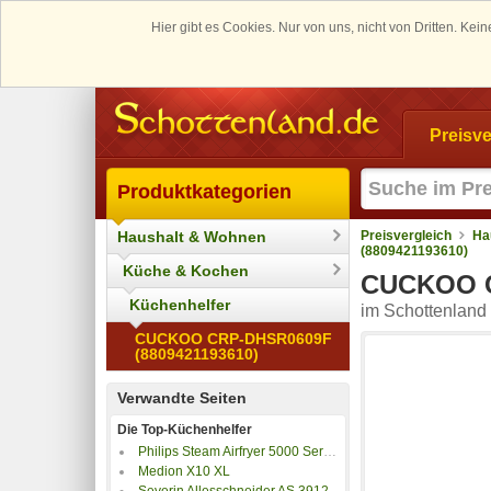
Hier gibt es Cookies. Nur von uns, nicht von Dritten. K
Preisve
Produktkategorien
Haushalt & Wohnen
Preisvergleich
Ha
(8809421193610)
Küche & Kochen
CUCKOO C
Küchenhelfer
im Schottenland 
CUCKOO CRP-DHSR0609F
(8809421193610)
Verwandte Seiten
Die Top-Küchenhelfer
Philips Steam Airfryer 5000 Series NA555/00
Medion X10 XL
Severin Allesschneider AS 3912