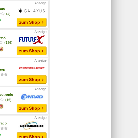
xus
(4)
zum Shop
re-X
(136)
zum Shop
hop
zum Shop
ectronic
(16)
zum Shop
rado
zum Shop