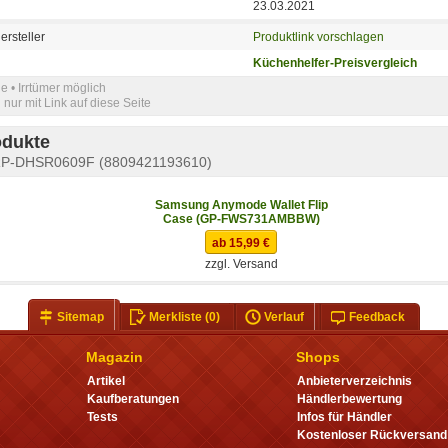
23.03.2021
ersteller
Produktlink vorschlagen
Küchenhelfer-Preisvergleich
e • Irrtümer möglich
nur mit Link auf diese Seite
odukte
P-DHSR0609F (8809421193610)
Samsung Anymode Wallet Flip
Case (GP-FWS731AMBBW)
ab 15,99 €
zzgl. Versand
Sitemap
Merkliste
(0)
Verlauf
Feedback
Magazin
Shops
Artikel
Anbieterverzeichnis
Kaufberatungen
Händlerbewertung
Tests
Infos für Händler
Kostenloser Rückversand