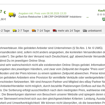
Kauf
7
€
Preis vom 08.08.2026 13:20
Cuckoo Reiskocher 1.08l CRP-DHSR0609F Induktions-
...
,90 €
Druck
0-2 Tage
2-7 Tage
7-14 Tage
mehr als 14 Tage
unbekannt