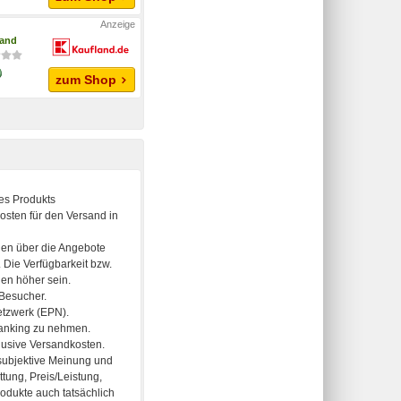
land
zum Shop