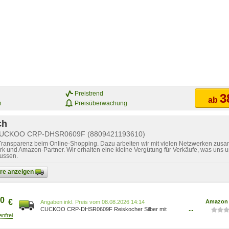
Preistrend
3
ab
n
Preisüberwachung
ch
 CUCKOO CRP-DHSR0609F (8809421193610)
 Transparenz beim Online-Shopping. Dazu arbeiten wir mit vielen Netzwerken zusa
k und Amazon-Partner. Wir erhalten eine kleine Vergütung für Verkäufe, was uns u
lussen.
bare anzeigen
0
€
Amazon 
Preis vom 08.08.2026 14:14
CUCKOO CRP-DHSR0609F Reiskocher Silber mit
...
Display, 1090 W CRP-DHSR0609F 8809421193610
Küche, Haushalt & Wohnen/Küche, Haushalt &