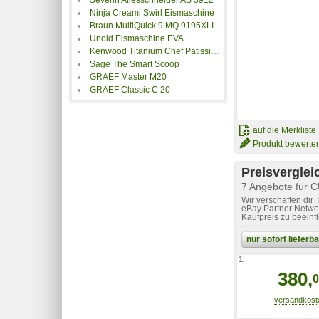
Ninja Creami Swirl Eismaschine
Braun MultiQuick 9 MQ 9195XLI
Unold Eismaschine EVA
Kenwood Titanium Chef Patissier XL KWL90.244SI
Sage The Smart Scoop
GRAEF Master M20
GRAEF Classic C 20
auf die Merkliste
Produkt bewerte
Preisverglei
7 Angebote für
Wir verschaffen dir
eBay Partner Networ
Kaufpreis zu beeinf
nur sofort liefer
1.
380,
0