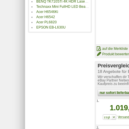
BENQ TK710STi 4K HDR Laser Beamer
Technaxx Mini FullHD LED Beamer TX-113
Acer H6546Ki
Acer H6542
Acer PL6820
EPSON EB-L630U
auf die Merkliste
Produkt bewerte
Preisverglei
18 Angebote fü
Wir verschaffen dir
eBay Partner Networ
Kaufpreis zu beeinf
nur sofort liefer
1.
1.019
2.