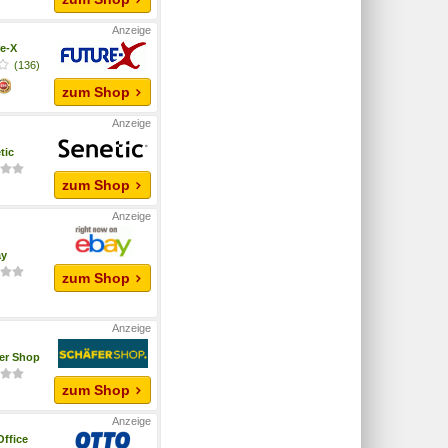
e-X
(136)
zum Shop
tic
zum Shop
ay
zum Shop
er Shop
zum Shop
ffice