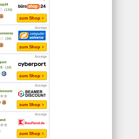
hop24
(134)
zum Shop
niverse
(34)
zum Shop
port
(18)
zum Shop
iscount
zum Shop
and
zum Shop