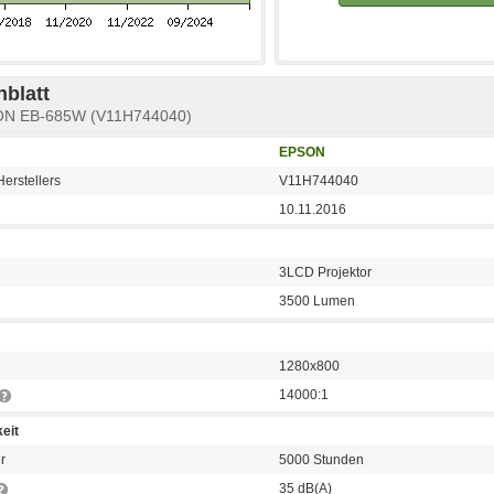
blatt
ON EB-685W (V11H744040)
EPSON
erstellers
V11H744040
10.11.2016
3LCD Projektor
3500 Lumen
1280x800
14000:1
eit
r
5000 Stunden
35 dB(A)