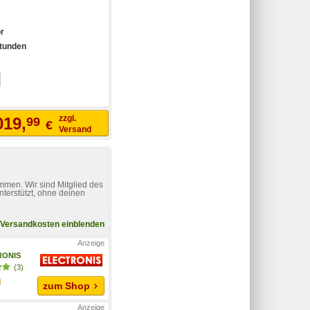
r
tunden
zzgl.
019,
99
€
Versand
mmen. Wir sind Mitglied des
nterstützt, ohne deinen
Versandkosten einblenden
RONIS
(3)
zum Shop