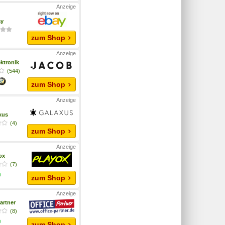
ay
zum Shop
ktronik
(544)
zum Shop
xus
(4)
zum Shop
yox
(7)
zum Shop
artner
(8)
zum Shop