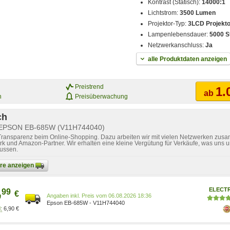
Kontrast (Statisch):
14000:1
Lichtstrom:
3500 Lumen
Projektor-Typ:
3LCD Projekto
Lampenlebensdauer:
5000 S
Netzwerkanschluss:
Ja
alle Produktdaten anzeigen
Preistrend
1.
ab
n
Preisüberwachung
ch
r EPSON EB-685W (V11H744040)
 Transparenz beim Online-Shopping. Dazu arbeiten wir mit vielen Netzwerken zusa
k und Amazon-Partner. Wir erhalten eine kleine Vergütung für Verkäufe, was uns u
lussen.
bare anzeigen
,
ELECT
99
€
Preis vom 06.08.2026 18:36
Epson EB-685W - V11H744040
6,90 €