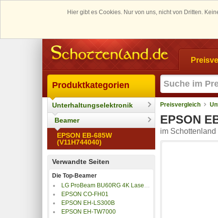
Hier gibt es Cookies. Nur von uns, nicht von Dritten. K
Preisve
Produktkategorien
Unterhaltungselektronik
Preisvergleich
Un
EPSON EB
Beamer
im Schottenland 
EPSON EB-685W
(V11H744040)
Verwandte Seiten
Die Top-Beamer
LG ProBeam BU60RG 4K Laser Beamer
EPSON CO-FH01
EPSON EH-LS300B
EPSON EH-TW7000