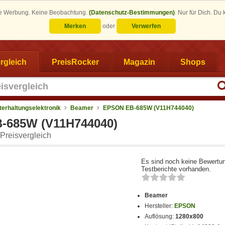
eine Werbung. Keine Beobachtung.
(Datenschutz-Bestimmungen)
.
Nur für Dich. Du
Merken
oder
Verwerfen
rgleich
PreisRocker
Magazin
Shops
terhaltungselektronik
Beamer
EPSON EB-685W (V11H744040)
-685W (V11H744040)
Preisvergleich
Es sind noch keine Bewertu
Testberichte vorhanden.
Beamer
Hersteller:
EPSON
Auflösung:
1280x800