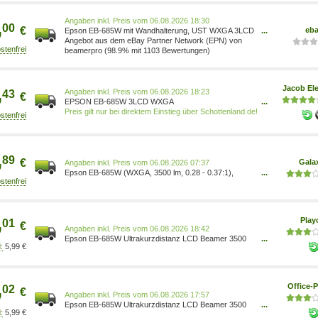
Preis vom 06.08.2026 18:30
,
00
€
eb
Epson EB-685W mit Wandhalterung, UST WXGA 3LCD
...
V11H744520
Angebot aus dem eBay Partner Network (EPN) von
beamerpro (98.9% mit 1103 Bewertungen)
,
Jacob Ele
Preis vom 06.08.2026 18:23
43
€
EPSON EB-685W 3LCD WXGA
...
Ultrakurzdistanzprojektor 1280x800 16:10 3500 Lumen
Preis gilt nur bei direktem Einstieg über Schottenland.de!
16W Lautsprecher (V11H744040)
,
89
€
Gala
Preis vom 06.08.2026 07:37
Epson EB-685W (WXGA, 3500 lm, 0.28 - 0.37:1),
...
Beamer, Grau, Weiss V11H744040
,
Pla
01
€
Preis vom 06.08.2026 18:42
Epson EB-685W Ultrakurzdistanz LCD Beamer 3500
...
5,99 €
Lumen V11H744040
,
Office-P
02
€
Preis vom 06.08.2026 17:57
Epson EB-685W Ultrakurzdistanz LCD Beamer 3500
...
5,99 €
Lumen V11H744040