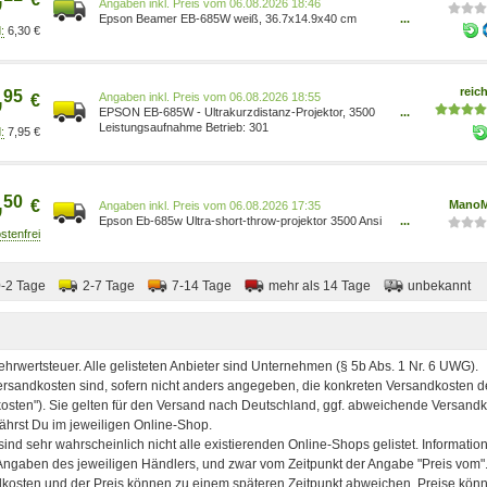
Preis vom 06.08.2026 18:46
Epson Beamer EB-685W weiß, 36.7x14.9x40 cm
...
6,30 €
8715946605210
,
reich
95
Preis vom 06.08.2026 18:55
€
EPSON EB-685W - Ultrakurzdistanz-Projektor, 3500
...
lm, WXGA V11H744040
Leistungsaufnahme Betrieb: 301
7,95 €
,
50
€
Mano
Preis vom 06.08.2026 17:35
Epson Eb-685w Ultra-short-throw-projektor 3500 Ansi
...
Lumen 3lcd Wxga (1280x800) Weiß, Grau
8715946605210
0-2 Tage
2-7 Tage
7-14 Tage
mehr als 14 Tage
unbekannt