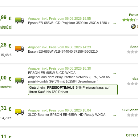
,
Futur
99
€
Preis vom 06.08.2026 18:55
Epson EB-685W LCD-Projektor 3500 lm WXGA 1280 x
...
800 16:10 HD 720p LAN (V11H744040)
,
28
€
Sene
Preis vom 06.08.2026 14:23
Epson EB-685W V11H744040 8715946605210
15,48 €
Preis vom 06.08.2026 18:30
EPSON EB-685W 3LCD WXGA
...
,
00
Ultrakurzdistanzprojektor 1280x800 16:10 3500 Lumen
Angebot aus dem eBay Partner Network (EPN) von ao-
€
eb
16W V11H744040
projekt-gmbh (99.3% mit 162584 Bewertungen)
PREISOPTIMAL5
5 % Preisnachlass auf
Ihren Kauf, bis €50 Rabatt.
,
31
€
SSI Schäf
Preis vom 06.08.2026 18:04
3LCD Beamer EPSON EB-685W, HD Ready WXGA,
...
4,70 €
3500 ANSI Lumen, 14000:1 Kontrast, 3x HDMI, 2 x
USB, WLAN 8715946605210
,
OTTO O
11
€