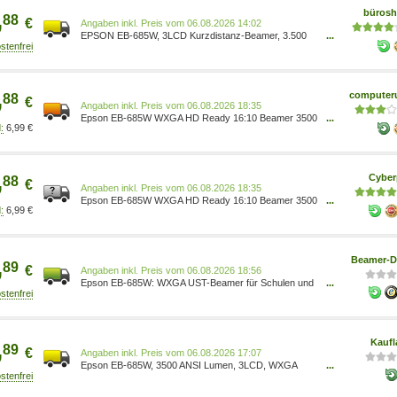
,
büros
88
€
Preis vom 06.08.2026 14:02
EPSON EB-685W, 3LCD Kurzdistanz-Beamer, 3.500
...
ANSI-Lumen V11H744040
,
computeru
88
€
Preis vom 06.08.2026 18:35
Epson EB-685W WXGA HD Ready 16:10 Beamer 3500
...
6,99 €
Lumen HDMI/VGA/USB V11H744040
,
Cyber
88
€
Preis vom 06.08.2026 18:35
Epson EB-685W WXGA HD Ready 16:10 Beamer 3500
...
6,99 €
Lumen HDMI/VGA/USB V11H744040
,
Beamer-D
89
€
Preis vom 06.08.2026 18:56
Epson EB-685W: WXGA UST-Beamer für Schulen und
...
Konferenzräume V11H744040
,
Kaufl
89
€
Preis vom 06.08.2026 17:07
Epson EB-685W, 3500 ANSI Lumen, 3LCD, WXGA
...
(1280x800), 14000:1, 16:10, 1524 - 2540 mm (60 - 100
) V11H744040