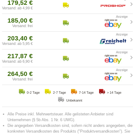
179,52 €
Versand: ab 4,99 €
185,00 €
Versand: frei
203,40 €
Versand: ab 5,95 €
217,87 €
Versand: ab 6,90 €
264,50 €
Versand: frei
0-2 Tage
2-7 Tage
7-14 Tage
> 14 Tage
Unbekannt