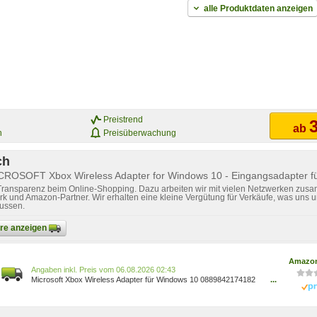
alle Produktdaten anzeigen
Preistrend
3
ab
n
Preisüberwachung
ch
CROSOFT Xbox Wireless Adapter for Windows 10 - Eingangsadapter für
 Transparenz beim Online-Shopping. Dazu arbeiten wir mit vielen Netzwerken zusa
k und Amazon-Partner. Wir erhalten eine kleine Vergütung für Verkäufe, was uns u
lussen.
bare anzeigen
Amazon
Preis vom 06.08.2026 02:43
Microsoft Xbox Wireless Adapter für Windows 10 0889842174182
...
Games/Games/Xbox One/Zubehör für Xbox One Games/Arborist
Merchandising Root/Self Service/Special Features Stores/f8b54e7c-
b5af-44fa-ab8d-ed3fc1641e33_0/f8b54e7c-b5af-44fa-ab8d-