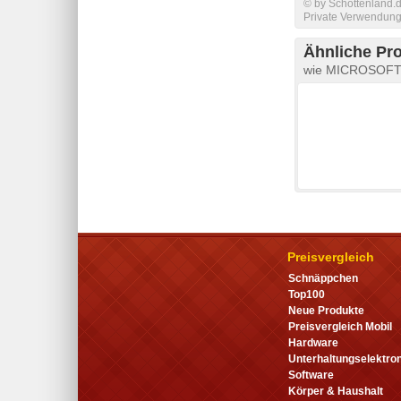
© by Schottenland.d
Private Verwendung 
Ähnliche Pr
wie MICROSOFT X
Preisvergleich
Schnäppchen
Top100
Neue Produkte
Preisvergleich Mobil
Hardware
Unterhaltungselektron
Software
Körper & Haushalt