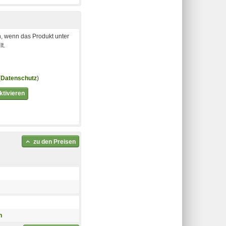
, wenn das Produkt unter
t.
(
Datenschutz
)
tivieren
zu den Preisen
h