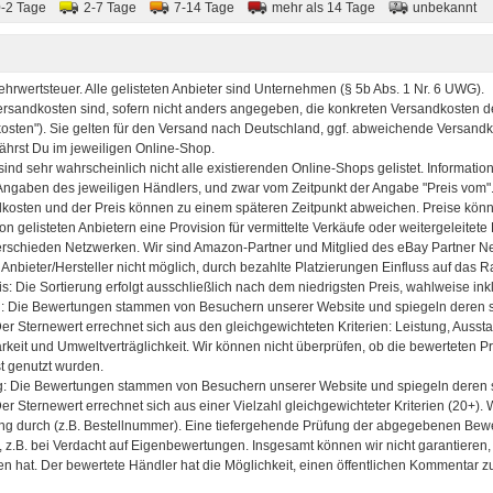
ed3fc1641e33_
0-2 Tage
2-7 Tage
7-14 Tage
mehr als 14 Tage
unbekannt