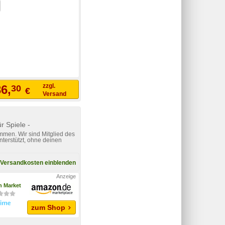
zzgl.
6,
30
€
Versand
 Spiele -
mmen. Wir sind Mitglied des
nterstützt, ohne deinen
Versandkosten einblenden
 Market
zum Shop