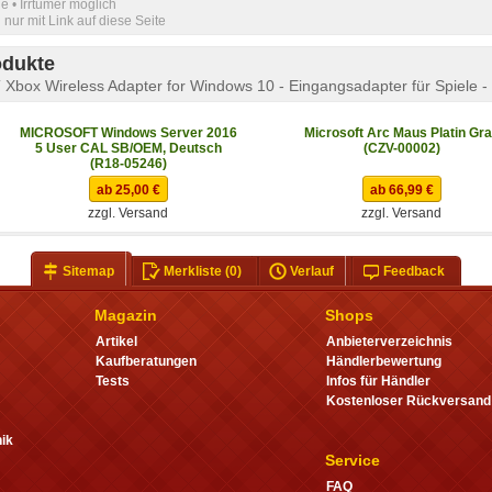
e • Irrtümer möglich
nur mit Link auf diese Seite
odukte
box Wireless Adapter for Windows 10 - Eingangsadapter für Spiele -
MICROSOFT Windows Server 2016
Microsoft Arc Maus Platin Gr
5 User CAL SB/OEM, Deutsch
(CZV-00002)
(R18-05246)
ab 25,00 €
ab 66,99 €
zzgl. Versand
zzgl. Versand
Sitemap
Merkliste
(0)
Verlauf
Feedback
Magazin
Shops
Artikel
Anbieterverzeichnis
Kaufberatungen
Händlerbewertung
Tests
Infos für Händler
Kostenloser Rückversand
ik
Service
FAQ