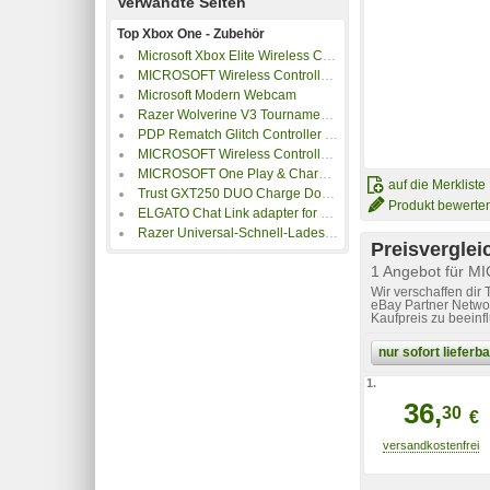
Verwandte Seiten
Top Xbox One - Zubehör
Microsoft Xbox Elite Wireless Controller Series 2 schwarz
MICROSOFT Wireless Controller + USB-C Kabel
Microsoft Modern Webcam
Razer Wolverine V3 Tournament Edition - Black - Controller - Microsoft Xbox One
PDP Rematch Glitch Controller grün
MICROSOFT Wireless Controller, Gamepad weiß, Robot White Funk Ja 1678809
MICROSOFT One Play & Charge Kit Ladesatz Schwarz Matt
auf die Merkliste
Trust GXT250 DUO Charge Dock XB0X Controller-Ladestation Xbox Series X, Xbox Series
Produkt bewerte
ELGATO Chat Link adapter for Game captures Kabel
Razer Universal-Schnell-Ladeständer für Xbox Lunar Shift
Preisverglei
1 Angebot für MI
Wir verschaffen dir
eBay Partner Networ
Kaufpreis zu beeinf
nur sofort liefer
1.
36,
30
€