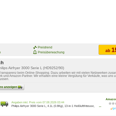
Preistrend
1
ab
n
Preisüberwachung
ch
ilips Airfryer 3000 Serie L (HD9252/90)
 Transparenz beim Online-Shopping. Dazu arbeiten wir mit vielen Netzwerken zusa
k und Amazon-Partner. Wir erhalten eine kleine Vergütung für Verkäufe, was uns u
lussen.
bare anzeigen
Amazon
Preis vom 07.08.2026 03:44
Philips Airfryer 3000 Serie L, 4.1L (0.8Kg), 13-in-1 Heißluftfritteuse,
...
90% Weniger Fett Mit Rapid Air Technologie, Digital, Rezepte-App
(HD9252/90) HD9252/90 8710103951803 Küche, Haushalt &