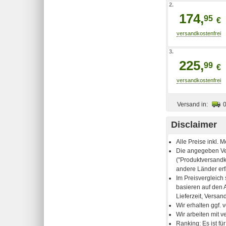
2.
174,
95
€
3.
225,
99
€
Versand in:
Disclaimer