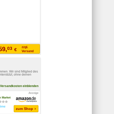
zzgl.
59,
03
€
Versand
mmen. Wir sind Mitglied des
nterstützt, ohne deinen
Versandkosten einblenden
 Market
zum Shop