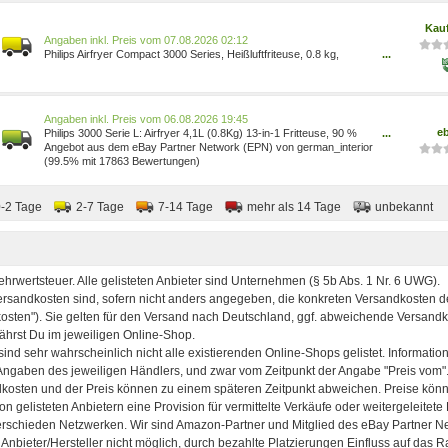
Wohnen/Küche, Haushalt & Wohnen/Elektrische Küchengeräte/Fr
Kau
Preis vom 07.08.2026 02:12
Philips Airfryer Compact 3000 Series, Heißluftfriteuse, 0.8 kg,
...
Touchscreen, energieeffizient, Schwarz (HD9252/90)
Preis vom 06.08.2026 19:45
e
Philips 3000 Serie L: Airfryer 4,1L (0.8Kg) 13-in-1 Fritteuse, 90 %
...
Weniger Fett HD9252/90
Angebot aus dem eBay Partner Network (EPN) von german_interior
(99.5% mit 17863 Bewertungen)
0-2 Tage
2-7 Tage
7-14 Tage
mehr als 14 Tage
unbekannt