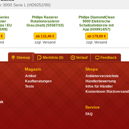
yer 3000 Serie L (HD9252/90)
Series
Philips Rasierer
Philips DiamondClean
aner
Rotationsrasierer
9000 Elektrische
ze / EU
Grau (matt) (S5587/10)
Schallzahnbürste mit
2/09)
App (HX9914/57)
 €
ab 132,46 €
ab 179,00 €
and
zzgl. Versand
zzgl. Versand
Sitemap
Merkliste
(0)
Verlauf
Feedback
Magazin
Shops
Artikel
Anbieterverzeichnis
Kaufberatungen
Händlerbewertung
Tests
Infos für Händler
Kostenloser Rückversand
ik
Service
FAQ