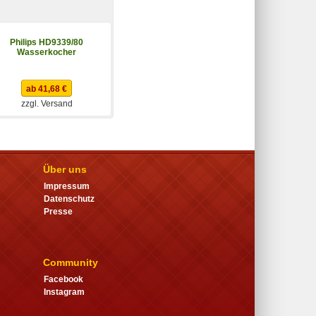
Philips HD9339/80
Philips HD9318/00
Wasserkocher
Wasserkocher
schnurlos Weiß
ab 41,68 €
ab 25,79 €
zzgl. Versand
zzgl. Versand
Über uns
Impressum
Datenschutz
Presse
Community
Facebook
Instagram