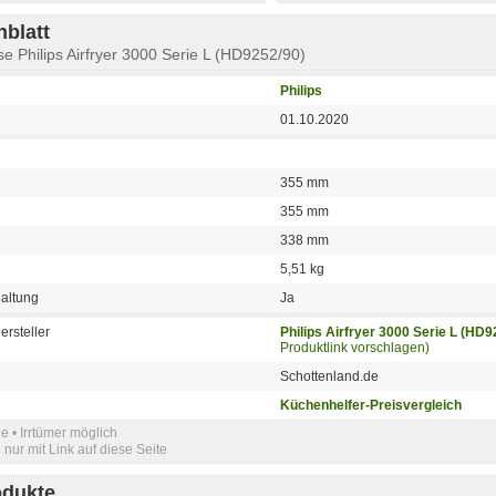
blatt
euse Philips Airfryer 3000 Serie L (HD9252/90)
Philips
01.10.2020
355 mm
355 mm
338 mm
5,51 kg
altung
Ja
ersteller
Philips Airfryer 3000 Serie L (HD9
Produktlink vorschlagen)
Schottenland.de
Küchenhelfer-Preisvergleich
e • Irrtümer möglich
nur mit Link auf diese Seite
odukte