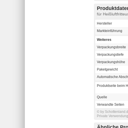
Produktdaten
für Heißluftfritt
Hersteller
Markteinführung
Weiteres
Verpackungsbreite
Verpackungstiefe
Verpackungshöhe
Paketgewicht
Automatische Absch
Produktseite beim H
Quelle
Verwandte Seiten
© by Schottenland.d
Private Verwendung 
Ähnliche Pr