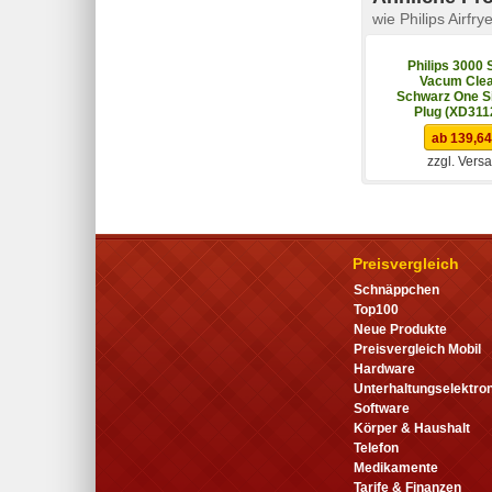
wie Philips Airfr
Philips 3000 
Vacum Cle
Schwarz One Si
Plug (XD311
ab 139,64
zzgl. Vers
Preisvergleich
Schnäppchen
Top100
Neue Produkte
Preisvergleich Mobil
Hardware
Unterhaltungselektron
Software
Körper & Haushalt
Telefon
Medikamente
Tarife & Finanzen