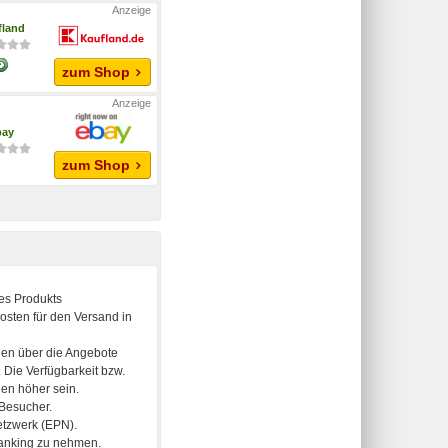
fland
zum Shop
bay
zum Shop