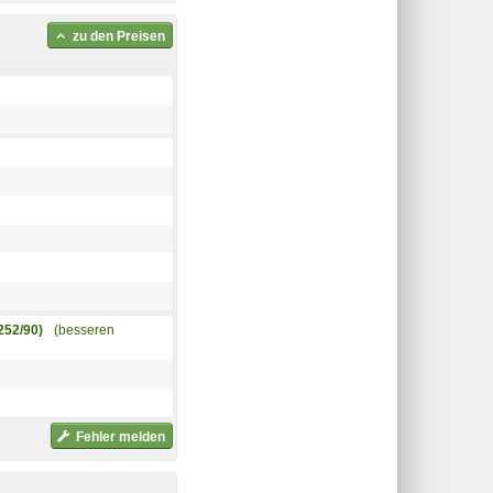
zu den Preisen
252/90)
(besseren
Fehler melden