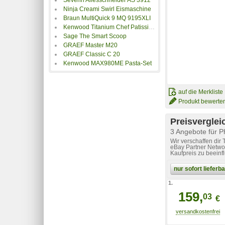
Ninja Creami Swirl Eismaschine
Braun MultiQuick 9 MQ 9195XLI
Kenwood Titanium Chef Patissier XL KWL90.244SI
Sage The Smart Scoop
GRAEF Master M20
GRAEF Classic C 20
Kenwood MAX980ME Pasta-Set
auf die Merkliste
Produkt bewerte
Preisverglei
3 Angebote für Ph
Wir verschaffen dir
eBay Partner Networ
Kaufpreis zu beeinf
nur sofort liefer
1.
159,
03
€