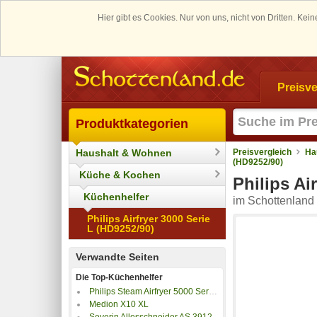
Hier gibt es Cookies. Nur von uns, nicht von Dritten. K
Preisve
Produktkategorien
Haushalt & Wohnen
Preisvergleich
Ha
(HD9252/90)
Küche & Kochen
Philips Ai
Küchenhelfer
im Schottenland 
Philips Airfryer 3000 Serie
L (HD9252/90)
Verwandte Seiten
Die Top-Küchenhelfer
Philips Steam Airfryer 5000 Series NA555/00
Medion X10 XL
Severin Allesschneider AS 3912