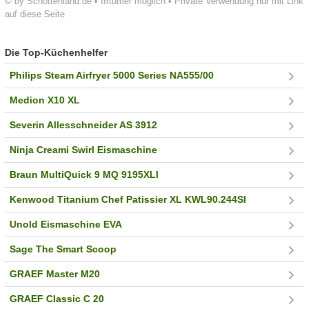
© by Schottenland.de • Irrtümer möglich • Private Verwendung nur mit Link
auf diese Seite
Die Top-Küchenhelfer
Philips Steam Airfryer 5000 Series NA555/00
Medion X10 XL
Severin Allesschneider AS 3912
Ninja Creami Swirl Eismaschine
Braun MultiQuick 9 MQ 9195XLI
Kenwood Titanium Chef Patissier XL KWL90.244SI
Unold Eismaschine EVA
Sage The Smart Scoop
GRAEF Master M20
GRAEF Classic C 20