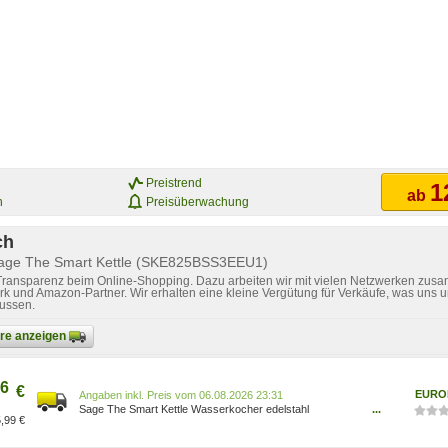
Preistrend
1
ab
n
Preisüberwachung
ch
Sage The Smart Kettle (SKE825BSS3EEU1)
 Transparenz beim Online-Shopping. Dazu arbeiten wir mit vielen Netzwerken zusa
k und Amazon-Partner. Wir erhalten eine kleine Vergütung für Verkäufe, was uns u
lussen.
bare anzeigen
6
€
EURO
Preis vom 06.08.2026 23:31
Sage The Smart Kettle Wasserkocher edelstahl
...
,99 €
SKE825BSS3EEU1