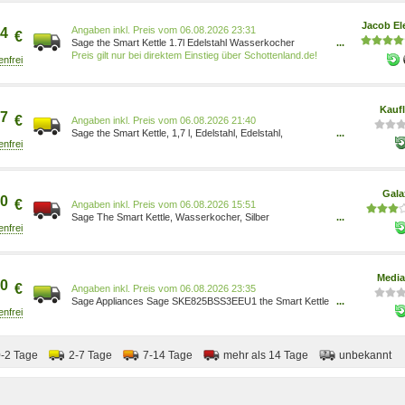
Jacob El
Preis vom 06.08.2026 23:31
4
€
Sage the Smart Kettle 1.7l Edelstahl Wasserkocher
...
(SKE825BSS3EEU1)
Preis gilt nur bei direktem Einstieg über Schottenland.de!
Kauf
7
€
Preis vom 06.08.2026 21:40
Sage the Smart Kettle, 1,7 l, Edelstahl, Edelstahl,
...
Regelbare Temperatur, Wasserstandsanzeige,
Überhitzungsschutz SKE825BSS3EEU1
Gala
0
€
Preis vom 06.08.2026 15:51
Sage The Smart Kettle, Wasserkocher, Silber
...
SKE825BSS3EEU1
Media
0
€
Preis vom 06.08.2026 23:35
Sage Appliances Sage SKE825BSS3EEU1 the Smart Kettle
...
- Wasserkocher 9312432030212
0-2 Tage
2-7 Tage
7-14 Tage
mehr als 14 Tage
unbekannt