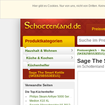
Hier gibt es Cookies. Nur von uns, nicht von Dritten. K
Preisve
Produktkategorien
Haushalt & Wohnen
Preisvergleich
Ha
(SKE825BSS3EEU1)
Küche & Kochen
Sage The 
Küchenhelfer
im Schottenland 
Sage The Smart Kettle
(SKE825BSS3EEU1)
Verwandte Seiten
Die Top-Küchenhelfer
Philips Steam Airfryer 5000 Series NA555/00
Medion X10 XL
Severin Allesschneider AS 3912