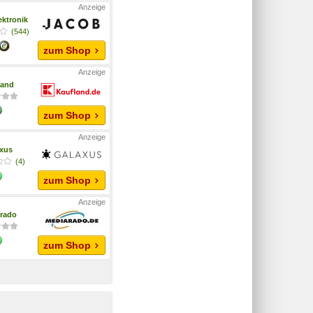
ektronik
(544)
zum Shop
land
zum Shop
xus
(4)
zum Shop
rado
zum Shop