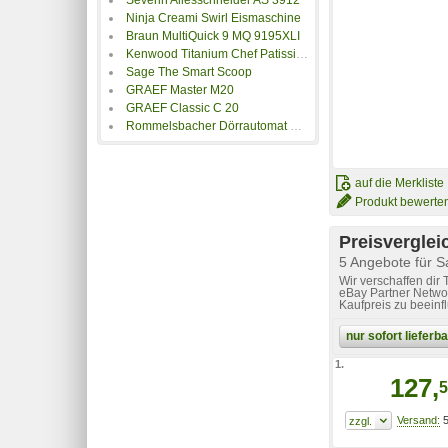
Ninja Creami Swirl Eismaschine
Braun MultiQuick 9 MQ 9195XLI
Kenwood Titanium Chef Patissier XL KWL90.244SI
Sage The Smart Scoop
GRAEF Master M20
GRAEF Classic C 20
Rommelsbacher Dörrautomat DA 950
auf die Merkliste
Produkt bewerte
Preisverglei
5 Angebote für 
Wir verschaffen dir
eBay Partner Networ
Kaufpreis zu beeinf
nur sofort liefer
1.
127,
5
5