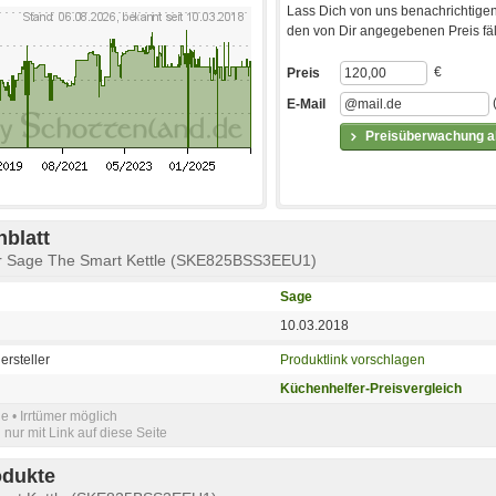
Lass Dich von uns benachrichtigen
den von Dir angegebenen Preis fäll
€
Preis
E-Mail
Preisüberwachung ak
blatt
r Sage The Smart Kettle (SKE825BSS3EEU1)
Sage
10.03.2018
ersteller
Produktlink vorschlagen
Küchenhelfer-Preisvergleich
e • Irrtümer möglich
nur mit Link auf diese Seite
odukte