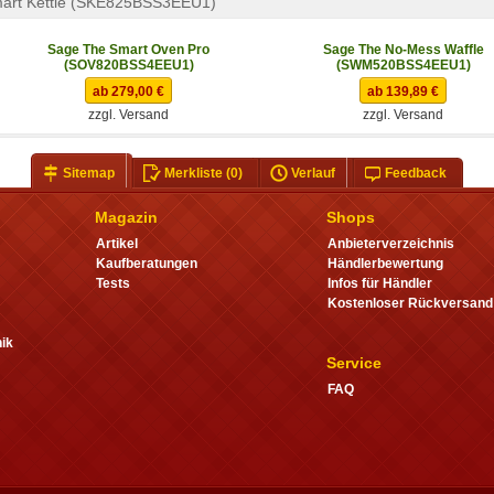
art Kettle (SKE825BSS3EEU1)
Sage The Smart Oven Pro
Sage The No-Mess Waffle
(SOV820BSS4EEU1)
(SWM520BSS4EEU1)
ab 279,00 €
ab 139,89 €
zzgl. Versand
zzgl. Versand
Sitemap
Merkliste
(0)
Verlauf
Feedback
Magazin
Shops
Artikel
Anbieterverzeichnis
Kaufberatungen
Händlerbewertung
Tests
Infos für Händler
Kostenloser Rückversand
ik
Service
FAQ