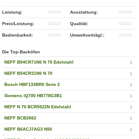
Leistung:
Ausstattung:
Preis/Leistung:
Qualität:
Bedienbarkeit:
Umweltverträgl.:
Die Top-Backöfen
NEFF B54CR71N0 N 70 Edelstahl
NEFF B54CR31N0 N 70
Bosch HBF133BR0 Serie 2
Siemens iQ700 HB778G3B1
NEFF N 70 BCR5522N Edelstahl
NEFF BCB2662
NEFF B6ACJ7AG3 N50