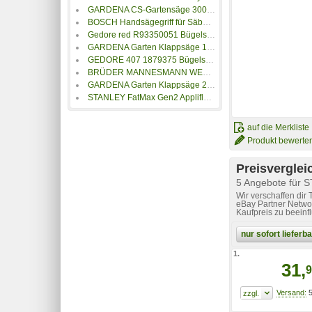
GARDENA CS-Gartensäge 300 PP gebogen 08738-20
BOSCH Handsägegriff für Säbelsägeblätter Bosch
Gedore red R93350051 Bügelsäge
GARDENA Garten Klappsäge 135 P 08742-20
GEDORE 407 1879375 Bügelsäge
BRÜDER MANNESMANN WERKZEUGE Handsäge
GARDENA Garten Klappsäge 200 P 08743-20
STANLEY FatMax Gen2 Appliflon Handsäge 500mm
auf die Merkliste
Produkt bewerte
Preisverglei
5 Angebote für 
Wir verschaffen dir
eBay Partner Networ
Kaufpreis zu beeinf
nur sofort liefer
1.
31,
9
5