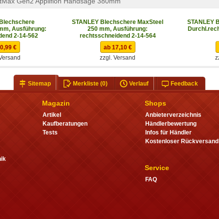
tMax Gen2 Appliflon Handsäge 380mm
Blechschere
STANLEY Blechschere MaxSteel
STANLEY B
mm, Ausführung:
250 mm, Ausführung:
Durchl.rec
dend 2-14-562
rechtsschneidend 2-14-564
0,99 €
ab 17,10 €
 Versand
zzgl. Versand
z
Sitemap
Merkliste
(0)
Verlauf
Feedback
Magazin
Shops
Artikel
Anbieterverzeichnis
Kaufberatungen
Händlerbewertung
Tests
Infos für Händler
Kostenloser Rückversand
ik
Service
FAQ