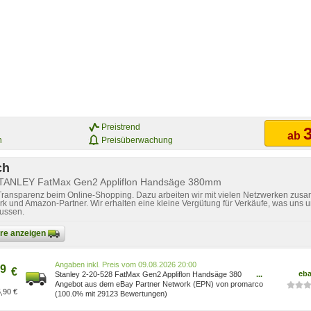
Preistrend
3
ab
n
Preisüberwachung
ch
STANLEY FatMax Gen2 Appliflon Handsäge 380mm
 Transparenz beim Online-Shopping. Dazu arbeiten wir mit vielen Netzwerken zusa
k und Amazon-Partner. Wir erhalten eine kleine Vergütung für Verkäufe, was uns u
lussen.
bare anzeigen
Preis vom 09.08.2026 20:00
9
€
eb
Stanley 2-20-528 FatMax Gen2 Appliflon Handsäge 380
...
mm 7 TPI 20-528 Säge
Angebot aus dem eBay Partner Network (EPN) von promarco
,90 €
(100.0% mit 29123 Bewertungen)