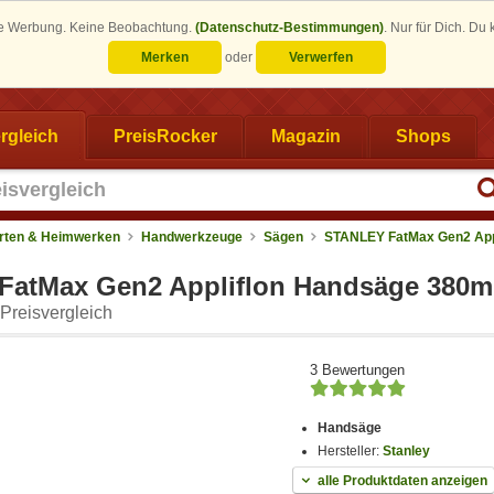
eine Werbung. Keine Beobachtung.
(Datenschutz-Bestimmungen)
.
Nur für Dich. Du
Merken
oder
Verwerfen
rgleich
PreisRocker
Magazin
Shops
rten & Heimwerken
Handwerkzeuge
Sägen
STANLEY FatMax Gen2 Appl
FatMax Gen2 Appliflon Handsäge 380
Preisvergleich
3 Bewertungen
Handsäge
Hersteller:
Stanley
alle Produktdaten anzeigen