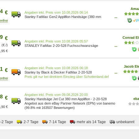
Ama
4
€
Preis vom 10.08.2026 06:14
Stanley FatMax Gen2 Appliflon Handsäge (380 mm
...
Länge, 7 Zähne/Inch, 1 mm Klingenbreite, Tri-Material-
Handgriff) 2-20-528 2-20-528 3253562205285
Baumarkt/Baumarkt/Elektro- &
Handwerkzeuge/Handwerkzeuge/Sägen &
9
€
Conrad El
Zubehör/Fuchsschwänze Baumarkt/Arborist M
Preis vom 10.08.2026 05:57
(€ /)
STANLEY FatMax 2-20-528 Fuchsschwanzsäge
...
3253562205285
,95 €
Jacob Ele
Preis vom 10.08.2026 06:18
1
€
Stanley by Black & Decker FatMax 2-20-528
...
Fuchsschwanzsäge (2-20-528)
Preis gilt nur bei direktem Einstieg über Schottenland.de!
Preis vom 09.08.2026 20:00
8
€
eb
Stanley Handsäge Jet Cut 380 mm Appliflon - 2-20-528
Angebot aus dem eBay Partner Network (EPN) von banemo
,90 €
(99.8% mit 163507 Bewertungen)
0-2 Tage
2-7 Tage
7-14 Tage
mehr als 14 Tage
unbekannt