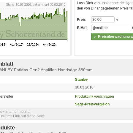
Lass Dich von uns benachrichtigen
den von Dir angegebenen Preis fäll
€
Preis
E-Mail
Preisüberwachung ak
blatt
TANLEY FatMax Gen2 Appliflon Handsäge 380mm
Stanley
30.03.2010
ersteller
Produktlink vorschlagen
Säge-Preisvergleich
e • Irrtümer möglich
nur mit Link auf diese Seite
odukte