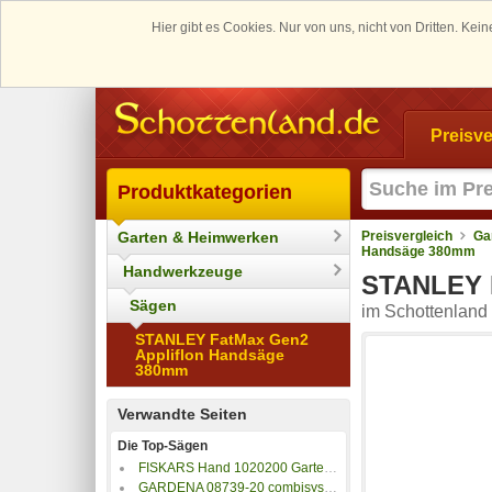
Hier gibt es Cookies. Nur von uns, nicht von Dritten. K
Preisve
Produktkategorien
Garten & Heimwerken
Preisvergleich
Ga
Handsäge 380mm
Handwerkzeuge
STANLEY 
Sägen
im Schottenland 
STANLEY FatMax Gen2
Appliflon Handsäge
380mm
Verwandte Seiten
Die Top-Sägen
FISKARS Hand 1020200 Gartensäge SW-240 240mm
GARDENA 08739-20 combisystem- Gartensäge