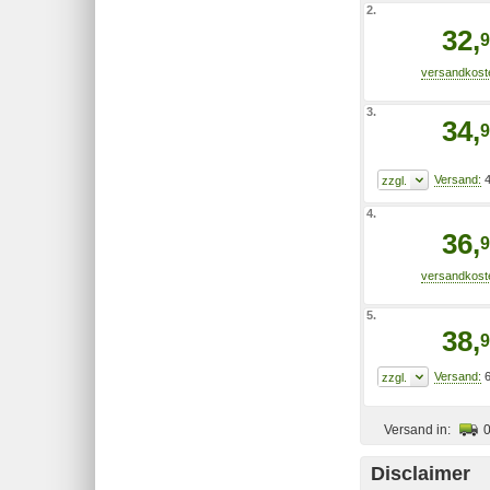
2.
32,
9
3.
34,
9
4
4.
36,
9
5.
38,
9
6
Versand in:
Disclaimer