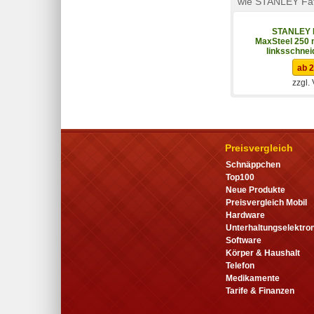
wie STANLEY Fa
STANLEY 
MaxSteel 250 
linksschnei
ab 2
zzgl.
Preisvergleich
Schnäppchen
Top100
Neue Produkte
Preisvergleich Mobil
Hardware
Unterhaltungselektron
Software
Körper & Haushalt
Telefon
Medikamente
Tarife & Finanzen