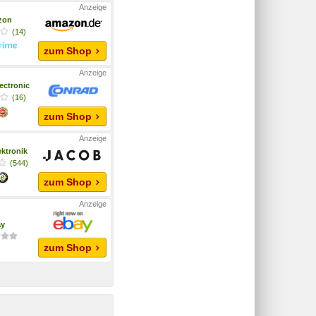
zon
(14)
zum Shop
ectronic
(16)
zum Shop
ktronik
(544)
zum Shop
ay
zum Shop